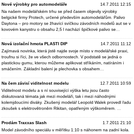
Nové výrobky pro automodeláře
14.7.2011 12:15
Na našem modelářském trhu se před časem objevily výrobky
belgické firmy Protech, určené především automodelářům. Palivo
Daytona – pro motory se žhavící svíčkou závodních modelů aut se v
kovovém kanystru o obsahu 2,5 l nachází špičkové palivo se…
Nová izolační hmota PLASTI DIP
14.7.2011 11:12
Zajímavá novinka, která jistě najde svoje místo v modelářské praxi,
troufnu si říci, že ve všech odbornostech. V podstatě se jedná o
plastickou gumu, kterou můžeme aplikovat stříkáním, natíráním i
smáčením. Základní balení je plechovka s obsahem…
Na čem závisí viditelnost modelu
12.7.2011 10:59
Viditelnost modelu a s ní související výška letu jsou často
diskutovaná témata jak mezi modeláři, tak i mezi náhodnými
kolemjdoucími diváky. Zkušený modelář Leopold Walek provedl řadu
zkoušek s elektrovětroněm Rikitan, opatřeným výškoměrem. …
Prodám Traxxas Slash
1.7.2011 21:10
Model závodního speciálu v měřítku 1:10 s náhonem na zadní kola.