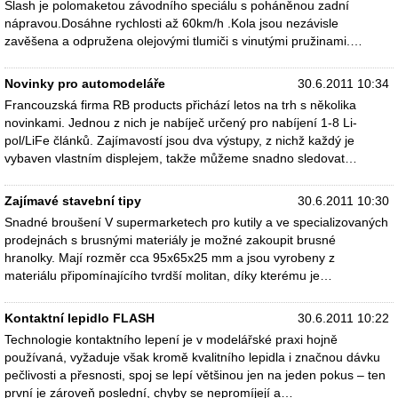
Slash je polomaketou závodního speciálu s poháněnou zadní
nápravou.Dosáhne rychlosti až 60km/h .Kola jsou nezávisle
zavěšena a odpružena olejovými tlumiči s vinutými pružinami.…
Novinky pro automodeláře
30.6.2011 10:34
Francouzská firma RB products přichází letos na trh s několika
novinkami. Jednou z nich je nabíječ určený pro nabíjení 1-8 Li-
pol/LiFe článků. Zajímavostí jsou dva výstupy, z nichž každý je
vybaven vlastním displejem, takže můžeme snadno sledovat…
Zajímavé stavební tipy
30.6.2011 10:30
Snadné broušení V supermarketech pro kutily a ve specializovaných
prodejnách s brusnými materiály je možné zakoupit brusné
hranolky. Mají rozměr cca 95x65x25 mm a jsou vyrobeny z
materiálu připomínajícího tvrdší molitan, díky kterému je…
Kontaktní lepidlo FLASH
30.6.2011 10:22
Technologie kontaktního lepení je v modelářské praxi hojně
používaná, vyžaduje však kromě kvalitního lepidla i značnou dávku
pečlivosti a přesnosti, spoj se lepí většinou jen na jeden pokus – ten
první je zároveň poslední, chyby se nepromíjejí a…