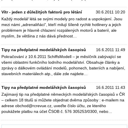
Vítr - jeden z důležitých faktorů pro létání
30.6.2011 10:20
Každý modelář létá se svými modely pro radost a uspokojení. Jsou
mezi námi „adrenaliňáci“, kteří milují šíleně rychlé hotlinery a jejich
problémem je hlavně chlazení rozpálených motorů a baterií, ale
myslím, že většina z nás dává přednost…
Tipy na předplatné modelářských časopisů
16.6.2011 11:49
Pokračování z 10.6.2011 SchiffsModell – je měsíčník zabývající se
všemi oblastmi funkčního lodního modelářství. Obsahuje články a
zprávy o dálkovém ovládání modelů, pohonech, bateriích a nabíjení,
stavebních materiálech atp., dále zde najdete…
Tipy na předplatné modelářských časopisů
16.6.2011 11:43
Zajímavý tip na předplatné německých modelářských časopisů v ČR
– celkem 18 titulů si můžete objednat dvěma způsoby : e-mailem na
adrese obchod@rcrevue.cz, uveďte číslo účtu, ze kterého
poukážete platbu na účet ČSOB č. 576 305253/0300, nebo…