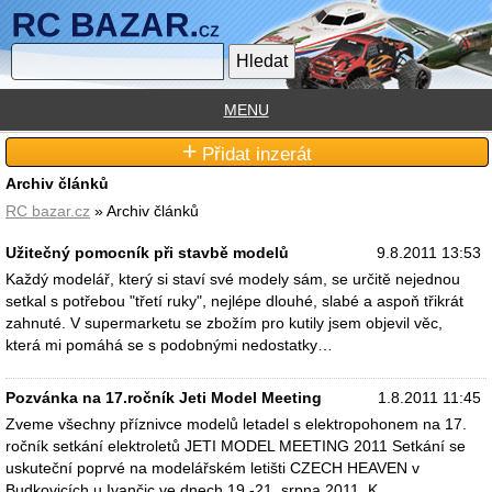
MENU
+
Přidat inzerát
Archiv článků
RC bazar.cz
» Archiv článků
Užitečný pomocník při stavbě modelů
9.8.2011 13:53
Každý modelář, který si staví své modely sám, se určitě nejednou
setkal s potřebou "třetí ruky", nejlépe dlouhé, slabé a aspoň třikrát
zahnuté. V supermarketu se zbožím pro kutily jsem objevil věc,
která mi pomáhá se s podobnými nedostatky…
Pozvánka na 17.ročník Jeti Model Meeting
1.8.2011 11:45
Zveme všechny příznivce modelů letadel s elektropohonem na 17.
ročník setkání elektroletů JETI MODEL MEETING 2011 Setkání se
uskuteční poprvé na modelářském letišti CZECH HEAVEN v
Budkovicích u Ivančic ve dnech 19.-21. srpna 2011. K…