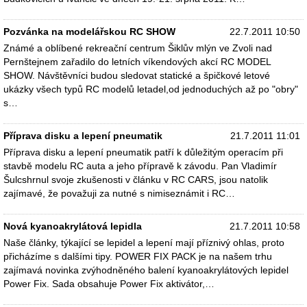
Pozvánka na modelářskou RC SHOW
22.7.2011 10:50
Známé a oblíbené rekreační centrum Šiklův mlýn ve Zvoli nad
Pernštejnem zařadilo do letních víkendových akcí RC MODEL
SHOW. Návštěvníci budou sledovat statické a špičkové letové
ukázky všech typů RC modelů letadel,od jednoduchých až po "obry"
s…
Příprava disku a lepení pneumatik
21.7.2011 11:01
Příprava disku a lepení pneumatik patří k důležitým operacím při
stavbě modelu RC auta a jeho přípravě k závodu. Pan Vladimír
Šulcshrnul svoje zkušenosti v článku v RC CARS, jsou natolik
zajímavé, že považuji za nutné s nimiseznámit i RC…
Nová kyanoakrylátová lepidla
21.7.2011 10:58
Naše články, týkající se lepidel a lepení mají příznivý ohlas, proto
přicházíme s dalšími tipy. POWER FIX PACK je na našem trhu
zajímavá novinka zvýhodněného balení kyanoakrylátových lepidel
Power Fix. Sada obsahuje Power Fix aktivátor,…