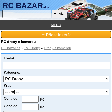
MENU
+
Přidat inzerát
RC drony s kamerou
RC bazar.cz
»
RC Drony
»
Drony s kamerou
Hledat:
Kategorie:
Kraj:
Cena od:
Kč
Cena do:
Kč