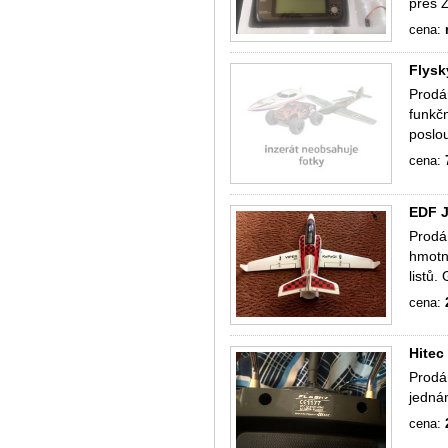
přes 
cena:
Flysk
Prodám
funkč
poslo
cena:
EDF J
Prodá
hmotn
listů.
cena:
Hitec
Prodám
jedná
cena: