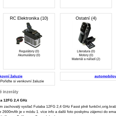
RC Elektronika (10)
Ostatní (4)
Regulátory (0)
Literatura (0)
Akumulátory (0)
Motory (0)
Materiál a nářadí (2)
kovní žaluzie
automobilov
Pořiďte si venkovní žaluzie
é inzeráty
a 12FG 2,4 GHz
m zachovalý vysílač Futaba 12FG 2,4 GHz Fasst plně funkční,orig.krabi
ie 2600mAh je v módu 1. více info a další foto poskytnu zájemci do em