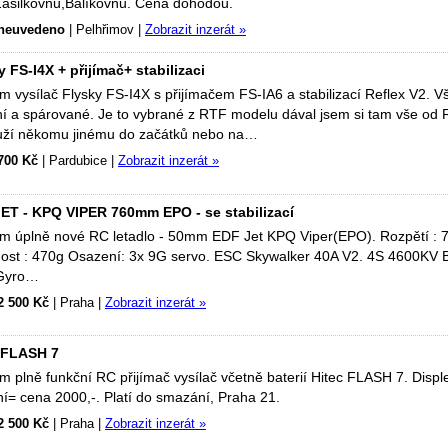
Zásilkovnu,Balíkovnu. Cena dohodou.
neuvedeno
|
Pelhřimov
|
Zobrazit inzerát »
y FS-I4X + přijímač+ stabilizaci
 vysílač Flysky FS-I4X s přijímačem FS-IA6 a stabilizací Reflex V2. Vš
ní a spárované. Je to vybrané z RTF modelu dával jsem si tam vše od 
uží někomu jinému do začátků nebo na…
700 Kč
|
Pardubice
|
Zobrazit inzerát »
ET - KPQ VIPER 760mm EPO - se stabilizací
m úplně nové RC letadlo - 50mm EDF Jet KPQ Viper(EPO). Rozpětí : 
ost : 470g Osazení: 3x 9G servo. ESC Skywalker 40A V2. 4S 4600KV 
 Gyro…
2 500 Kč
|
Praha
|
Zobrazit inzerát »
 FLASH 7
 plně funkční RC přijímač vysílač včetně baterií Hitec FLASH 7. Displ
ní= cena 2000,-. Platí do smazání, Praha 21.
2 500 Kč
|
Praha
|
Zobrazit inzerát »