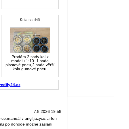
Kola na drift
Prodám 2 sady kol z
modelu 1:10. 1 sada
plastové pneu,2 sada větší
kola gumové pneu.
edily24.cz
7.8.2026 19:58
ce,manuál v angl.jazyce,Li-Ion
ailu po dohodě možné zaslání