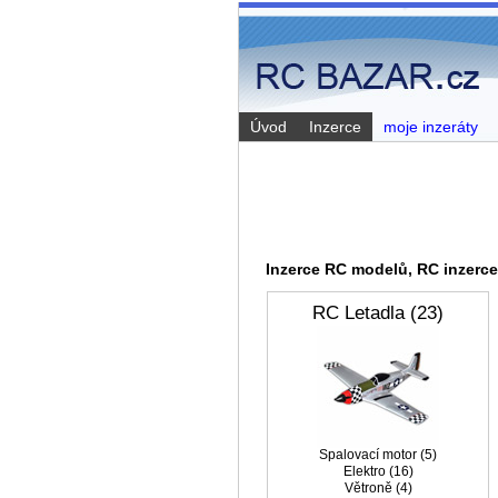
Úvod
Inzerce
moje inzeráty
Inzerce RC modelů, RC inzerc
RC Letadla (23)
Spalovací­ motor (5)
Elektro (16)
Větroně (4)