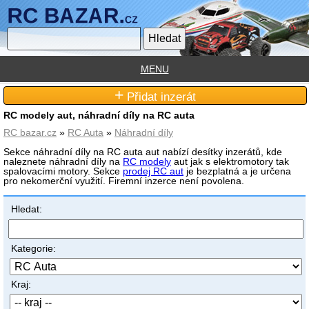
MENU
+
Přidat inzerát
RC modely aut, náhradní díly na RC auta
RC bazar.cz
»
RC Auta
»
Náhradní díly
Sekce náhradní díly na RC auta aut nabízí desítky inzerátů, kde
naleznete náhradní díly na
RC modely
aut jak s elektromotory tak
spalovacími motory. Sekce
prodej RC aut
je bezplatná a je určena
pro nekomerční využití. Firemní inzerce není povolena.
Hledat:
Kategorie:
Kraj: