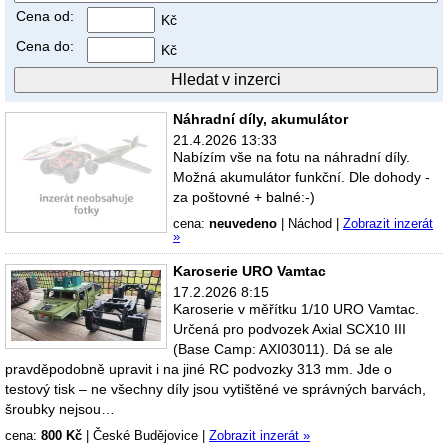
Cena od:
Kč
Cena do:
Kč
Náhradní díly, akumulátor
21.4.2026 13:33
Nabízím vše na fotu na náhradní díly.
Možná akumulátor funkční. Dle dohody -
za poštovné + balné:-)
cena:
neuvedeno
|
Náchod
|
Zobrazit inzerát
»
Karoserie URO Vamtac
17.2.2026 8:15
Karoserie v měřítku 1/10 URO Vamtac.
Určená pro podvozek Axial SCX10 III
(Base Camp: AXI03011). Dá se ale
pravděpodobně upravit i na jiné RC podvozky 313 mm. Jde o
testový tisk – ne všechny díly jsou vytištěné ve správných barvách,
šroubky nejsou…
cena:
800 Kč
|
České Budějovice
|
Zobrazit inzerát »