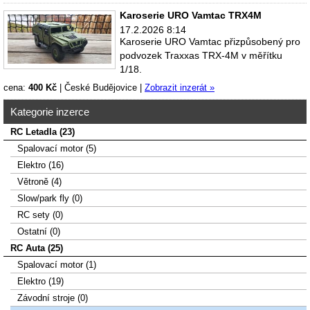
Karoserie URO Vamtac TRX4M
17.2.2026 8:14
Karoserie URO Vamtac přizpůsobený pro
podvozek Traxxas TRX-4M v měřítku
1/18.
cena:
400 Kč
|
České Budějovice
|
Zobrazit inzerát »
Kategorie inzerce
RC Letadla (23)
Spalovací­ motor (5)
Elektro (16)
Větroně (4)
Slow/park fly (0)
RC sety (0)
Ostatní (0)
RC Auta (25)
Spalovací motor (1)
Elektro (19)
Závodní stroje (0)