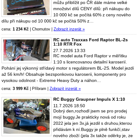
můžu přiblížit po ČR dále máme velké
množství dílů CENY dílů: při nákupu do
10 000 kč se počítá 60% z ceny nového
dílu při nákupu od 10 000 kč se počítá 50% z…
cena:
1 234 Kč
|
Chomutov
|
Zobrazit inzerát »
RC auto Traxxas Ford Raptor BL-2s
1:10 RTR Fox
27.7.2026 13:33
RC model auta Ford Raptor v měřítku
1:10 s licencovanou detailní karoserií.
Pohání jej výkonný střídavý motor s regulátorem BL-2S. Model jezdí
až 56 km/h! Obsahuje bezsponkovou karoserii, komponenty pro
vysokou odolnost - Extreme Heavy Duty a náhon…
cena:
3 999 Kč
|
Příbram
|
Zobrazit inzerát »
RC Buggy Graupner Impuls X 1:10
11.7.2026 18:50
Dobrý den,rozhodl jsem se pro prodej
mojí buggy.Je prakticky nová od roku
2022 jela jen 3x,já jezdil s druhou,kterou
přidávám k ní.Buggy je plně funkčí,stav
nového zboží (jela 3x takže oděrky je, ze