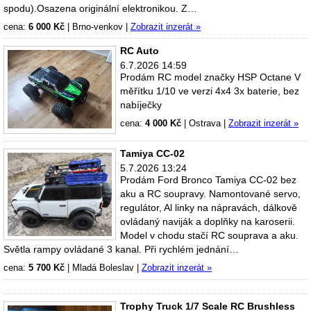
spodu).Osazena originální elektronikou. Z…
cena:
6 000 Kč
|
Brno-venkov
|
Zobrazit inzerát »
RC Auto
6.7.2026 14:59
Prodám RC model značky HSP Octane V
měřítku 1/10 ve verzi 4x4 3x baterie, bez
nabíječky
cena:
4 000 Kč
|
Ostrava
|
Zobrazit inzerát »
Tamiya CC-02
5.7.2026 13:24
Prodám Ford Bronco Tamiya CC-02 bez
aku a RC soupravy. Namontované servo,
regulátor, Al linky na nápravách, dálkově
ovládaný naviják a doplňky na karoserii.
Model v chodu stačí RC souprava a aku.
Světla rampy ovládané 3 kanal. Při rychlém jednání…
cena:
5 700 Kč
|
Mladá Boleslav
|
Zobrazit inzerát »
Trophy Truck 1/7 Scale RC Brushless