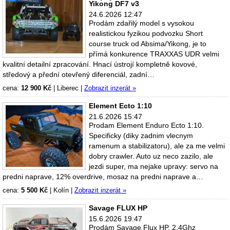
Yikong DF7 v3
24.6.2026 12:47
Prodám zdařilý model s vysokou
realistickou fyzikou podvozku Short
course truck od Absima/Yikong, je to
přímá konkurence TRAXXAS UDR velmi
kvalitní detailní zpracování. Hnací ústrojí kompletně kovové,
středový a přední otevřený diferenciál, zadní…
cena:
12 900 Kč
|
Liberec
|
Zobrazit inzerát »
Element Ecto 1:10
21.6.2026 15:47
Prodam Element Enduro Ecto 1:10.
Specificky (diky zadnim vlecnym
ramenum a stabilizatoru), ale za me velmi
dobry crawler. Auto uz neco zazilo, ale
jezdi super, ma nejake upravy: servo na
predni naprave, 12% overdrive, mosaz na predni naprave a…
cena:
5 500 Kč
|
Kolín
|
Zobrazit inzerát »
Savage FLUX HP
15.6.2026 19:47
Prodám Savage Flux HP. 2,4Ghz