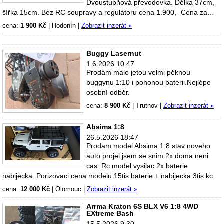
Dvoustupňová převodovka. Délka 37cm,
šířka 15cm. Bez RC soupravy a regulátoru cena 1.900,- Cena za…
cena:
1 900 Kč
|
Hodonín
|
Zobrazit inzerát »
Buggy Lasernut
1.6.2026 10:47
Prodám málo jetou velmi pěknou
buggynu 1:10 i pohonou baterii.Nejlépe
osobní odběr.
cena:
8 900 Kč
|
Trutnov
|
Zobrazit inzerát »
Absima 1:8
26.5.2026 18:47
Prodam model Absima 1:8 stav noveho
auto projel jsem se snim 2x doma neni
cas. Rc model vysilac 2x baterie
nabijecka. Porizovaci cena modelu 15tis.baterie + nabijecka 3tis.kc
cena:
12 000 Kč
|
Olomouc
|
Zobrazit inzerát »
Arrma Kraton 6S BLX V6 1:8 4WD
EXtreme Bash