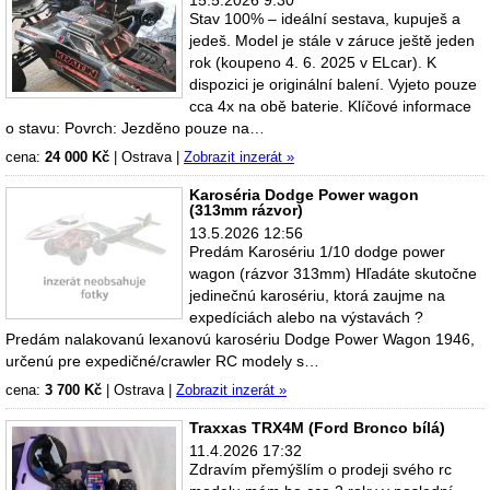
15.5.2026 9:30
Stav 100% – ideální sestava, kupuješ a
jedeš. Model je stále v záruce ještě jeden
rok (koupeno 4. 6. 2025 v ELcar). K
dispozici je originální balení. Vyjeto pouze
cca 4x na obě baterie. Klíčové informace
o stavu: Povrch: Jezděno pouze na…
cena:
24 000 Kč
|
Ostrava
|
Zobrazit inzerát »
Karoséria Dodge Power wagon
(313mm rázvor)
13.5.2026 12:56
Predám Karosériu 1/10 dodge power
wagon (rázvor 313mm) Hľadáte skutočne
jedinečnú karosériu, ktorá zaujme na
expedíciách alebo na výstavách ?
Predám nalakovanú lexanovú karosériu Dodge Power Wagon 1946,
určenú pre expedičné/crawler RC modely s…
cena:
3 700 Kč
|
Ostrava
|
Zobrazit inzerát »
Traxxas TRX4M (Ford Bronco bílá)
11.4.2026 17:32
Zdravím přemýšlím o prodeji svého rc