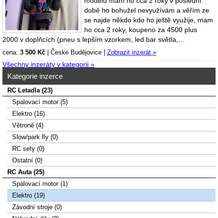
modelu mám ho cca 2 roky v poslední
době ho bohužel nevyužívám a věřím ze
se najde někdo kdo ho ještě využije, mam
ho cca 2 roky, koupeno za 4500 plus
2000 v doplňcích (pneu s lepším vzorkem, led bar světla,…
cena:
3 500 Kč
|
České Budějovice
|
Zobrazit inzerát »
Všechny inzeráty v kategorii »
Kategorie inzerce
RC Letadla (23)
Spalovací­ motor (5)
Elektro (16)
Větroně (4)
Slow/park fly (0)
RC sety (0)
Ostatní (0)
RC Auta (25)
Spalovací motor (1)
Elektro (19)
Závodní stroje (0)