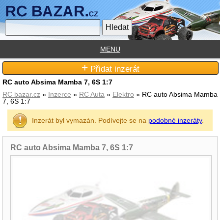
MENU
+
Přidat inzerát
RC auto Absima Mamba 7, 6S 1:7
RC bazar.cz
»
Inzerce
»
RC Auta
»
Elektro
» RC auto Absima Mamba
7, 6S 1:7
Inzerát byl vymazán. Podívejte se na
podobné inzeráty
.
RC auto Absima Mamba 7, 6S 1:7