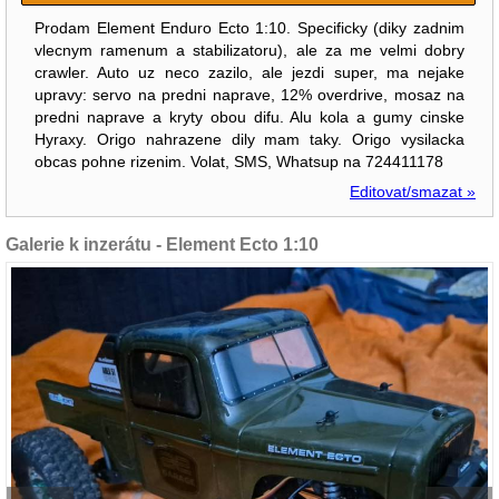
Prodam Element Enduro Ecto 1:10. Specificky (diky zadnim
vlecnym ramenum a stabilizatoru), ale za me velmi dobry
crawler. Auto uz neco zazilo, ale jezdi super, ma nejake
upravy: servo na predni naprave, 12% overdrive, mosaz na
predni naprave a kryty obou difu. Alu kola a gumy cinske
Hyraxy. Origo nahrazene dily mam taky. Origo vysilacka
obcas pohne rizenim. Volat, SMS, Whatsup na 724411178
Editovat/smazat »
Galerie k inzerátu - Element Ecto 1:10