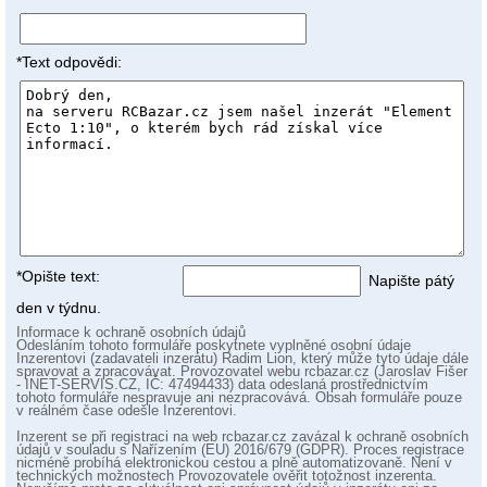
*Text odpovědi:
*Opište text:
Napište pátý
den v týdnu.
Informace k ochraně osobních údajů
Odesláním tohoto formuláře poskytnete vyplněné osobní údaje
Inzerentovi (zadavateli inzerátu) Radim Lion, který může tyto údaje dále
spravovat a zpracovávat. Provozovatel webu rcbazar.cz (Jaroslav Fišer
- INET-SERVIS.CZ, IČ: 47494433) data odeslaná prostřednictvím
tohoto formuláře nespravuje ani nezpracovává. Obsah formuláře pouze
v reálném čase odešle Inzerentovi.
Inzerent se při registraci na web rcbazar.cz zavázal k ochraně osobních
údajů v souladu s Nařízením (EU) 2016/679 (GDPR). Proces registrace
nicméně probíhá elektronickou cestou a plně automatizovaně. Není v
technických možnostech Provozovatele ověřit totožnost inzerenta.