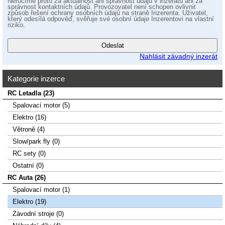
Neručíme proto za aktuálnost ani správnost údajů v inzerátu ani za
správnost kontaktních údajů. Provozovatel není schopen ovlivnit
způsob řešení ochrany osobních údajů na straně Inzerenta. Uživatel,
který odesílá odpověď, svěřuje své osobní údaje Inzerentovi na vlastní
riziko.
Nahlásit závadný inzerát
Kategorie inzerce
RC Letadla (23)
Spalovací­ motor (5)
Elektro (16)
Větroně (4)
Slow/park fly (0)
RC sety (0)
Ostatní (0)
RC Auta (26)
Spalovací motor (1)
Elektro (19)
Závodní stroje (0)