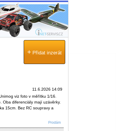
+
Přidat inzerát
11.6.2026 14:09
mog viz foto v měřítku 1/16.
. Oba diferenciály mají uzávěrky.
řka 15cm. Bez RC soupravy a
Prodám