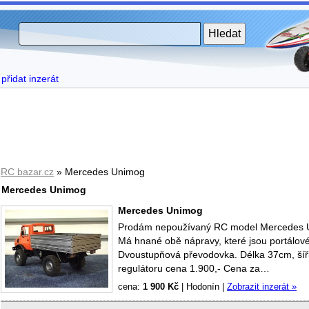
přidat inzerát
RC bazar.cz
» Mercedes Unimog
Mercedes Unimog
Mercedes Unimog
Prodám nepoužívaný RC model Mercedes Uni
Má hnané obě nápravy, které jsou portálové
Dvoustupňová převodovka. Délka 37cm, ší
regulátoru cena 1.900,- Cena za…
cena:
1 900 Kč
|
Hodonín
|
Zobrazit inzerát »