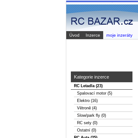
Úvod
Inzerce
moje inzeráty
Kategorie inzerce
RC Letadla (23)
Spalovací­ motor (5)
Elektro (16)
Větroně (4)
Slow/park fly (0)
RC sety (0)
Ostatní (0)
RC Auta (25)