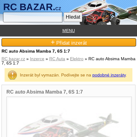
MENU
+
Přidat inzerát
RC auto Absima Mamba 7, 6S 1:7
RC bazar.cz
»
Inzerce
»
RC Auta
»
Elektro
» RC auto Absima Mamba
7, 6S 1:7
Inzerát byl vymazán. Podívejte se na
podobné inzeráty
.
RC auto Absima Mamba 7, 6S 1:7