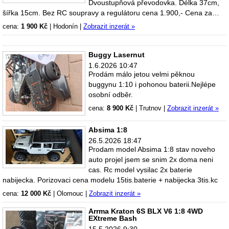
Dvoustupňová převodovka. Délka 37cm,
šířka 15cm. Bez RC soupravy a regulátoru cena 1.900,- Cena za…
cena:
1 900 Kč
|
Hodonín
|
Zobrazit inzerát »
Buggy Lasernut
1.6.2026 10:47
Prodám málo jetou velmi pěknou
buggynu 1:10 i pohonou baterii.Nejlépe
osobní odběr.
cena:
8 900 Kč
|
Trutnov
|
Zobrazit inzerát »
Absima 1:8
26.5.2026 18:47
Prodam model Absima 1:8 stav noveho
auto projel jsem se snim 2x doma neni
cas. Rc model vysilac 2x baterie
nabijecka. Porizovaci cena modelu 15tis.baterie + nabijecka 3tis.kc
cena:
12 000 Kč
|
Olomouc
|
Zobrazit inzerát »
Arrma Kraton 6S BLX V6 1:8 4WD
EXtreme Bash