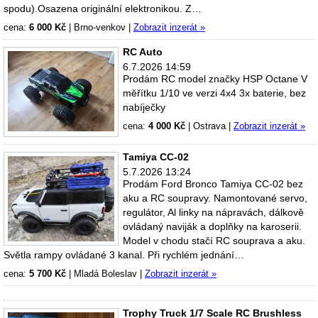
spodu).Osazena originální elektronikou. Z…
cena:
6 000 Kč
|
Brno-venkov
|
Zobrazit inzerát »
RC Auto
6.7.2026 14:59
Prodám RC model značky HSP Octane V
měřítku 1/10 ve verzi 4x4 3x baterie, bez
nabíječky
cena:
4 000 Kč
|
Ostrava
|
Zobrazit inzerát »
Tamiya CC-02
5.7.2026 13:24
Prodám Ford Bronco Tamiya CC-02 bez
aku a RC soupravy. Namontované servo,
regulátor, Al linky na nápravách, dálkově
ovládaný naviják a doplňky na karoserii.
Model v chodu stačí RC souprava a aku.
Světla rampy ovládané 3 kanal. Při rychlém jednání…
cena:
5 700 Kč
|
Mladá Boleslav
|
Zobrazit inzerát »
Trophy Truck 1/7 Scale RC Brushless