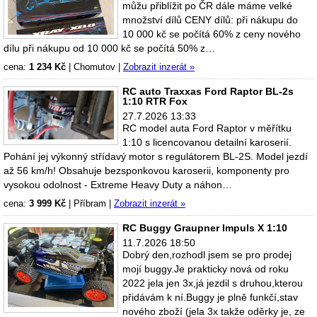
můžu přiblížit po ČR dále máme velké
množství dílů CENY dílů: při nákupu do
10 000 kč se počítá 60% z ceny nového
dílu při nákupu od 10 000 kč se počítá 50% z…
cena:
1 234 Kč
|
Chomutov
|
Zobrazit inzerát »
RC auto Traxxas Ford Raptor BL-2s
1:10 RTR Fox
27.7.2026 13:33
RC model auta Ford Raptor v měřítku
1:10 s licencovanou detailní karoserií.
Pohání jej výkonný střídavý motor s regulátorem BL-2S. Model jezdí
až 56 km/h! Obsahuje bezsponkovou karoserii, komponenty pro
vysokou odolnost - Extreme Heavy Duty a náhon…
cena:
3 999 Kč
|
Příbram
|
Zobrazit inzerát »
RC Buggy Graupner Impuls X 1:10
11.7.2026 18:50
Dobrý den,rozhodl jsem se pro prodej
mojí buggy.Je prakticky nová od roku
2022 jela jen 3x,já jezdil s druhou,kterou
přidávám k ní.Buggy je plně funkčí,stav
nového zboží (jela 3x takže oděrky je, ze