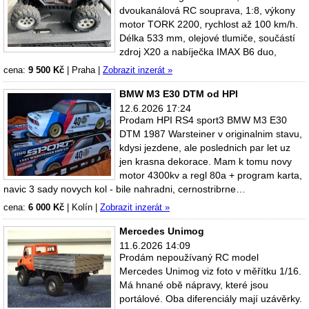
dvoukanálová RC souprava, 1:8, výkony
motor TORK 2200, rychlost až 100 km/h.
Délka 533 mm, olejové tlumiče, součástí
zdroj X20 a nabíječka IMAX B6 duo,
cena:
9 500 Kč
|
Praha
|
Zobrazit inzerát »
BMW M3 E30 DTM od HPI
12.6.2026 17:24
Prodam HPI RS4 sport3 BMW M3 E30
DTM 1987 Warsteiner v originalnim stavu,
kdysi jezdene, ale poslednich par let uz
jen krasna dekorace. Mam k tomu novy
motor 4300kv a regl 80a + program karta,
navic 3 sady novych kol - bile nahradni, cernostribrne…
cena:
6 000 Kč
|
Kolín
|
Zobrazit inzerát »
Mercedes Unimog
11.6.2026 14:09
Prodám nepoužívaný RC model
Mercedes Unimog viz foto v měřítku 1/16.
Má hnané obě nápravy, které jsou
portálové. Oba diferenciály mají uzávěrky.