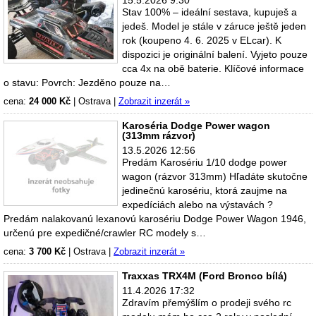
15.5.2026 9:30
Stav 100% – ideální sestava, kupuješ a
jedeš. Model je stále v záruce ještě jeden
rok (koupeno 4. 6. 2025 v ELcar). K
dispozici je originální balení. Vyjeto pouze
cca 4x na obě baterie. Klíčové informace
o stavu: Povrch: Jezděno pouze na…
cena:
24 000 Kč
|
Ostrava
|
Zobrazit inzerát »
Karoséria Dodge Power wagon
(313mm rázvor)
13.5.2026 12:56
Predám Karosériu 1/10 dodge power
wagon (rázvor 313mm) Hľadáte skutočne
jedinečnú karosériu, ktorá zaujme na
expedíciách alebo na výstavách ?
Predám nalakovanú lexanovú karosériu Dodge Power Wagon 1946,
určenú pre expedičné/crawler RC modely s…
cena:
3 700 Kč
|
Ostrava
|
Zobrazit inzerát »
Traxxas TRX4M (Ford Bronco bílá)
11.4.2026 17:32
Zdravím přemýšlím o prodeji svého rc