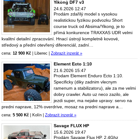
Yikong DF7 v3
24.6.2026 12:47
Prodám zdařilý model s vysokou
realistickou fyzikou podvozku Short
course truck od Absima/Yikong, je to
přímá konkurence TRAXXAS UDR velmi
kvalitní detailní zpracování. Hnací ústrojí kompletně kovové,
středový a přední otevřený diferenciál, zadní…
cena:
12 900 Kč
|
Liberec
|
Zobrazit inzerát »
Element Ecto 1:10
21.6.2026 15:47
Prodam Element Enduro Ecto 1:10.
Specificky (diky zadnim vlecnym
ramenum a stabilizatoru), ale za me velmi
dobry crawler. Auto uz neco zazilo, ale
jezdi super, ma nejake upravy: servo na
predni naprave, 12% overdrive, mosaz na predni naprave a…
cena:
5 500 Kč
|
Kolín
|
Zobrazit inzerát »
Savage FLUX HP
15.6.2026 19:47
Prodám Savage Flux HP. 2,4Ghz