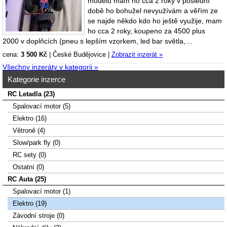
modelu mám ho cca 2 roky v poslední
době ho bohužel nevyužívám a věřím ze
se najde někdo kdo ho ještě využije, mam
ho cca 2 roky, koupeno za 4500 plus
2000 v doplňcích (pneu s lepším vzorkem, led bar světla,…
cena:
3 500 Kč
|
České Budějovice
|
Zobrazit inzerát »
Všechny inzeráty v kategorii »
Kategorie inzerce
RC Letadla (23)
Spalovací­ motor (5)
Elektro (16)
Větroně (4)
Slow/park fly (0)
RC sety (0)
Ostatní (0)
RC Auta (25)
Spalovací motor (1)
Elektro (19)
Závodní stroje (0)