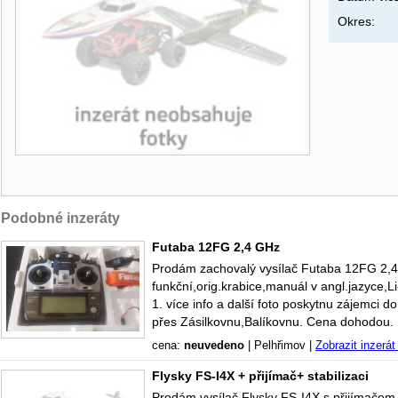
Okres:
Podobné inzeráty
Futaba 12FG 2,4 GHz
Prodám zachovalý vysílač Futaba 12FG 2,4
funkční,orig.krabice,manuál v angl.jazyce,
1. více info a další foto poskytnu zájemci
přes Zásilkovnu,Balíkovnu. Cena dohodou.
cena:
neuvedeno
|
Pelhřimov
|
Zobrazit inzerát
Flysky FS-I4X + přijímač+ stabilizaci
Prodám vysílač Flysky FS-I4X s přijímačem F