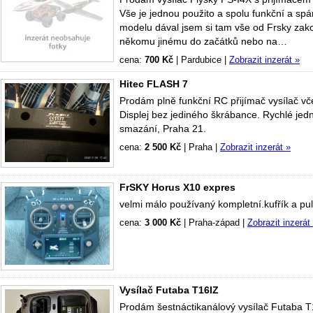
Vše je jednou použito a spolu funkční a sp
modelu dával jsem si tam vše od Frsky zak
někomu jinému do začátků nebo na…
cena:
700 Kč
|
Pardubice
|
Zobrazit inzerát »
Hitec FLASH 7
Prodám plně funkční RC přijímač vysílač vč
Displej bez jediného škrábance. Rychlé jedn
smazání, Praha 21.
cena:
2 500 Kč
|
Praha
|
Zobrazit inzerát »
FrSKY Horus X10 expres
velmi málo používaný kompletní.kufřík a pul
cena:
3 000 Kč
|
Praha-západ
|
Zobrazit inzerát
Vysílač Futaba T16IZ
Prodám šestnáctikanálový vysílač Futaba T