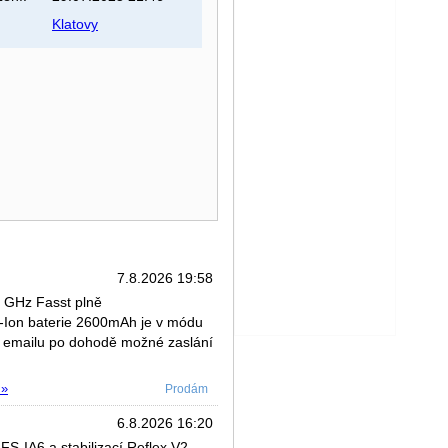
Klatovy
7.8.2026 19:58
 GHz Fasst plně
Li-Ion baterie 2600mAh je v módu
 do emailu po dohodě možné zaslání
 »
Prodám
6.8.2026 16:20
S-IA6 a stabilizací Reflex V2.