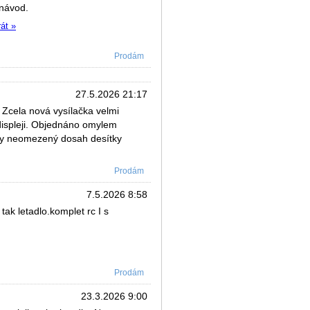
návod.
rát »
Prodám
27.5.2026 21:17
cela nová vysílačka velmi
 displeji. Objednáno omylem
cky neomezený dosah desítky
Prodám
7.5.2026 8:58
tak letadlo.komplet rc I s
Prodám
23.3.2026 9:00