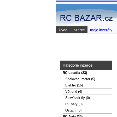
Úvod
Inzerce
moje inzeráty
Kategorie inzerce
RC Letadla (23)
Spalovací­ motor (5)
Elektro (16)
Větroně (4)
Slow/park fly (0)
RC sety (0)
Ostatní (0)
RC Auta (25)