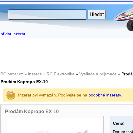
přidat inzerát
RC bazar.cz
»
Inzerce
»
RC Elektronika
»
Vysílače a přijímače
» Prodá
Prodám Kopropo EX-10
Inzerát byl vymazán. Podívejte se na
podobné inzeráty
.
Prodám Kopropo EX-10
Cena:
Datum vlož