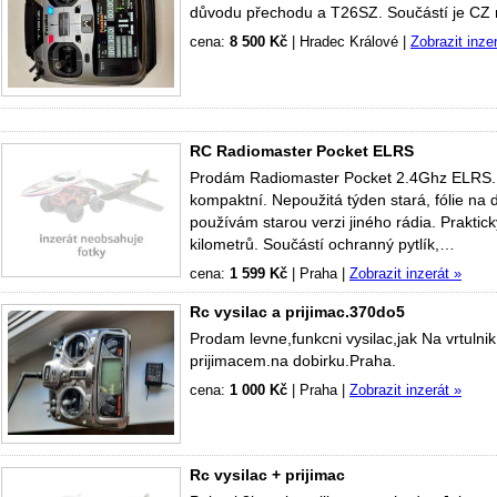
důvodu přechodu a T26SZ. Součástí je CZ 
cena:
8 500 Kč
|
Hradec Králové
|
Zobrazit inze
RC Radiomaster Pocket ELRS
Prodám Radiomaster Pocket 2.4Ghz ELRS. Z
kompaktní. Nepoužitá týden stará, fólie na
používám starou verzi jiného rádia. Prakti
kilometrů. Součástí ochranný pytlík,…
cena:
1 599 Kč
|
Praha
|
Zobrazit inzerát »
Rc vysilac a prijimac.370do5
Prodam levne,funkcni vysilac,jak Na vrtulnik 
prijimacem.na dobirku.Praha.
cena:
1 000 Kč
|
Praha
|
Zobrazit inzerát »
Rc vysilac + prijimac