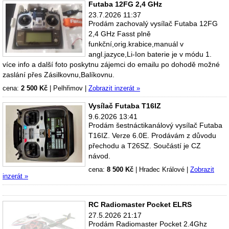
Futaba 12FG 2,4 GHz
23.7.2026 11:37
Prodám zachovalý vysílač Futaba 12FG
2,4 GHz Fasst plně
funkční,orig.krabice,manuál v
angl.jazyce,Li-Ion baterie je v módu 1.
více info a další foto poskytnu zájemci do emailu po dohodě možné
zaslání přes Zásilkovnu,Balíkovnu.
cena:
2 500 Kč
|
Pelhřimov
|
Zobrazit inzerát »
Vysílač Futaba T16IZ
9.6.2026 13:41
Prodám šestnáctikanálový vysílač Futaba
T16IZ. Verze 6.0E. Prodávám z důvodu
přechodu a T26SZ. Součástí je CZ
návod.
cena:
8 500 Kč
|
Hradec Králové
|
Zobrazit
inzerát »
RC Radiomaster Pocket ELRS
27.5.2026 21:17
Prodám Radiomaster Pocket 2.4Ghz