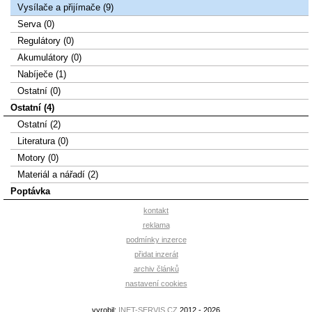
Vysílače a přijímače (9)
Serva (0)
Regulátory (0)
Akumulátory (0)
Nabíječe (1)
Ostatní (0)
Ostatní (4)
Ostatní (2)
Literatura (0)
Motory (0)
Materiál a nářadí (2)
Poptávka
kontakt
reklama
podmínky inzerce
přidat inzerát
archiv článků
nastavení cookies
vyrobil:
INET-SERVIS.CZ
2012 - 2026