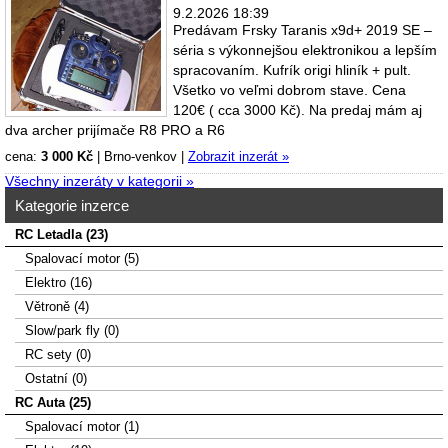
9.2.2026 18:39
Predávam Frsky Taranis x9d+ 2019 SE –
séria s výkonnejšou elektronikou a lepším
spracovaním. Kufrík origi hliník + pult.
Všetko vo veľmi dobrom stave. Cena
120€ ( cca 3000 Kč). Na predaj mám aj
dva archer prijímače R8 PRO a R6
cena:
3 000 Kč
|
Brno-venkov
|
Zobrazit inzerát »
Všechny inzeráty v kategorii »
Kategorie inzerce
RC Letadla (23)
Spalovací­ motor (5)
Elektro (16)
Větroně (4)
Slow/park fly (0)
RC sety (0)
Ostatní (0)
RC Auta (25)
Spalovací motor (1)