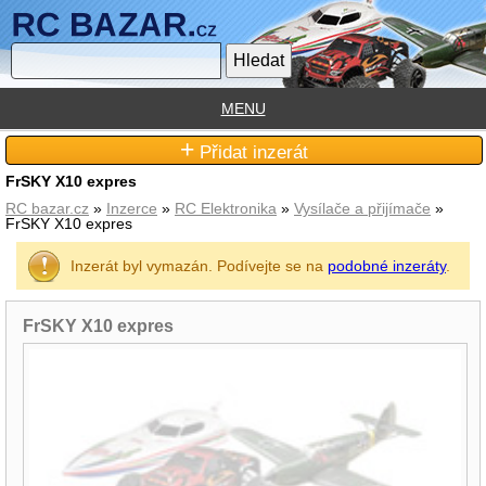
MENU
+
Přidat inzerát
FrSKY X10 expres
RC bazar.cz
»
Inzerce
»
RC Elektronika
»
Vysílače a přijímače
»
FrSKY X10 expres
Inzerát byl vymazán. Podívejte se na
podobné inzeráty
.
FrSKY X10 expres