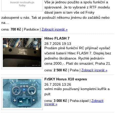
Vše je jednou použito a spolu funkční a
spárované. Je to vybrané z RTF modelu
dával jsem si tam vše od Frsky
zakoupené u nás. Tak at poslouží někomu jinému do začátků nebo
na…
cena:
700 Kč
|
Pardubice
|
Zobrazit inzerát »
Hitec FLASH 7
28.7.2026 19:13
Prodám plně funkční RC přijímač vysílač
včetně baterií Hitec FLASH 7. Displej bez
jediného škrábance. Rychlé jednání=
cena 2000,-. Platí do smazání, Praha 21.
cena:
2 500 Kč
|
Praha
|
Zobrazit inzerát »
FrSKY Horus X10 expres
26.7.2026 13:26
velmi málo používaný kompletní.kufřík a
pult
cena:
3 000 Kč
|
Praha-západ
|
Zobrazit
inzerát »