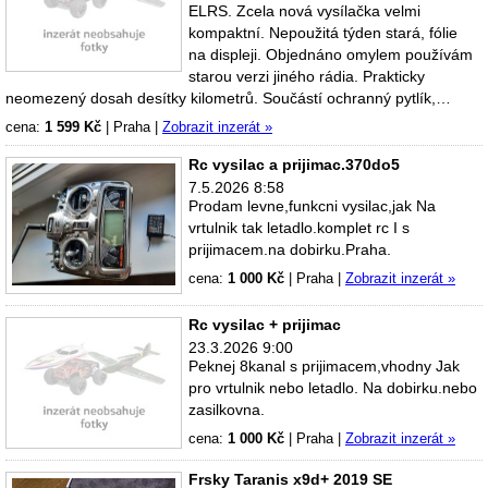
ELRS. Zcela nová vysílačka velmi
kompaktní. Nepoužitá týden stará, fólie
na displeji. Objednáno omylem používám
starou verzi jiného rádia. Prakticky
neomezený dosah desítky kilometrů. Součástí ochranný pytlík,…
cena:
1 599 Kč
|
Praha
|
Zobrazit inzerát »
Rc vysilac a prijimac.370do5
7.5.2026 8:58
Prodam levne,funkcni vysilac,jak Na
vrtulnik tak letadlo.komplet rc I s
prijimacem.na dobirku.Praha.
cena:
1 000 Kč
|
Praha
|
Zobrazit inzerát »
Rc vysilac + prijimac
23.3.2026 9:00
Peknej 8kanal s prijimacem,vhodny Jak
pro vrtulnik nebo letadlo. Na dobirku.nebo
zasilkovna.
cena:
1 000 Kč
|
Praha
|
Zobrazit inzerát »
Frsky Taranis x9d+ 2019 SE