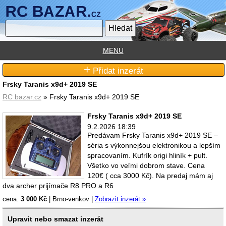
MENU
+
Přidat inzerát
Frsky Taranis x9d+ 2019 SE
RC bazar.cz
» Frsky Taranis x9d+ 2019 SE
Frsky Taranis x9d+ 2019 SE
9.2.2026 18:39
Predávam Frsky Taranis x9d+ 2019 SE –
séria s výkonnejšou elektronikou a lepším
spracovaním. Kufrík origi hliník + pult.
Všetko vo veľmi dobrom stave. Cena
120€ ( cca 3000 Kč). Na predaj mám aj
dva archer prijímače R8 PRO a R6
cena:
3 000 Kč
|
Brno-venkov
|
Zobrazit inzerát »
Upravit nebo smazat inzerát