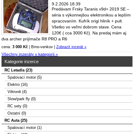
9.2.2026 18:39
Predávam Frsky Taranis x9d+ 2019 SE –
séria s výkonnejšou elektronikou a lepším
spracovaním. Kufrík origi hliník + pult.
Všetko vo veľmi dobrom stave. Cena
120€ ( cca 3000 Kč). Na predaj mám aj
dva archer prijímače R8 PRO a R6
cena:
3 000 Kč
|
Brno-venkov
|
Zobrazit inzerát »
Všechny inzeráty v kategorii »
Kategorie inzerce
RC Letadla (23)
Spalovací­ motor (5)
Elektro (16)
Větroně (4)
Slow/park fly (0)
RC sety (0)
Ostatní (0)
RC Auta (25)
Spalovací motor (1)