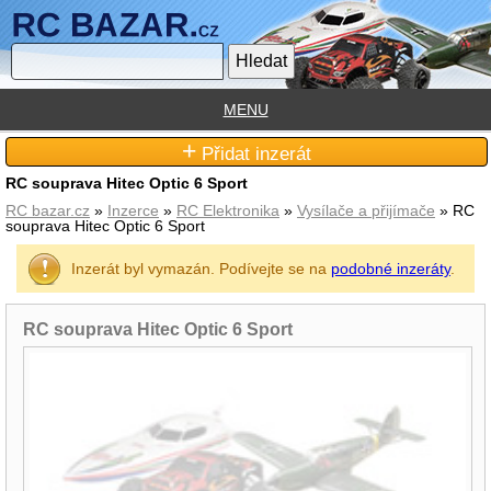
MENU
+
Přidat inzerát
RC souprava Hitec Optic 6 Sport
RC bazar.cz
»
Inzerce
»
RC Elektronika
»
Vysílače a přijímače
» RC
souprava Hitec Optic 6 Sport
Inzerát byl vymazán. Podívejte se na
podobné inzeráty
.
RC souprava Hitec Optic 6 Sport