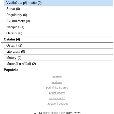
Vysílače a přijímače (9)
Serva (0)
Regulátory (0)
Akumulátory (0)
Nabíječe (1)
Ostatní (0)
Ostatní (4)
Ostatní (2)
Literatura (0)
Motory (0)
Materiál a nářadí (2)
Poptávka
kontakt
reklama
podmínky inzerce
přidat inzerát
archiv článků
nastavení cookies
vyrobil:
INET-SERVIS.CZ
2012 - 2026