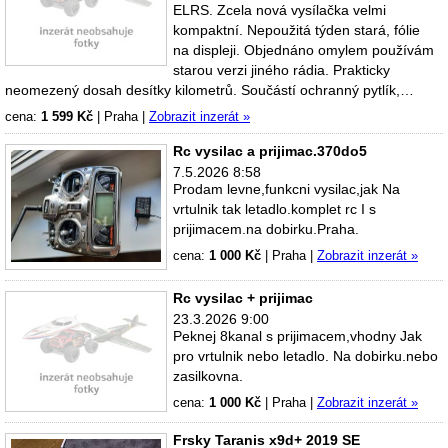
ELRS. Zcela nová vysílačka velmi
kompaktní. Nepoužitá týden stará, fólie
na displeji. Objednáno omylem používám
starou verzi jiného rádia. Prakticky
neomezený dosah desítky kilometrů. Součástí ochranný pytlík,…
cena:
1 599 Kč
|
Praha
|
Zobrazit inzerát »
Rc vysilac a prijimac.370do5
7.5.2026 8:58
Prodam levne,funkcni vysilac,jak Na
vrtulnik tak letadlo.komplet rc I s
prijimacem.na dobirku.Praha.
cena:
1 000 Kč
|
Praha
|
Zobrazit inzerát »
Rc vysilac + prijimac
23.3.2026 9:00
Peknej 8kanal s prijimacem,vhodny Jak
pro vrtulnik nebo letadlo. Na dobirku.nebo
zasilkovna.
cena:
1 000 Kč
|
Praha
|
Zobrazit inzerát »
Frsky Taranis x9d+ 2019 SE