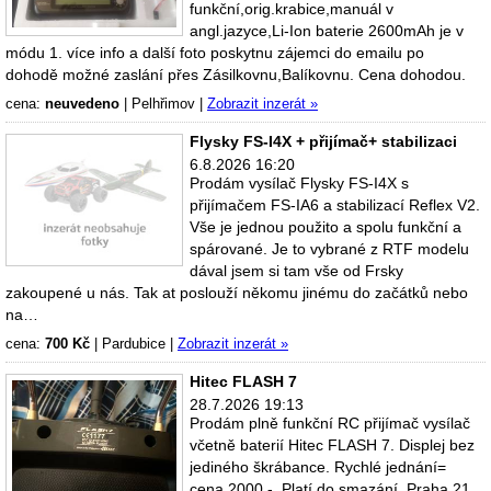
funkční,orig.krabice,manuál v
angl.jazyce,Li-Ion baterie 2600mAh je v
módu 1. více info a další foto poskytnu zájemci do emailu po
dohodě možné zaslání přes Zásilkovnu,Balíkovnu. Cena dohodou.
cena:
neuvedeno
|
Pelhřimov
|
Zobrazit inzerát »
Flysky FS-I4X + přijímač+ stabilizaci
6.8.2026 16:20
Prodám vysílač Flysky FS-I4X s
přijímačem FS-IA6 a stabilizací Reflex V2.
Vše je jednou použito a spolu funkční a
spárované. Je to vybrané z RTF modelu
dával jsem si tam vše od Frsky
zakoupené u nás. Tak at poslouží někomu jinému do začátků nebo
na…
cena:
700 Kč
|
Pardubice
|
Zobrazit inzerát »
Hitec FLASH 7
28.7.2026 19:13
Prodám plně funkční RC přijímač vysílač
včetně baterií Hitec FLASH 7. Displej bez
jediného škrábance. Rychlé jednání=
cena 2000,-. Platí do smazání, Praha 21.