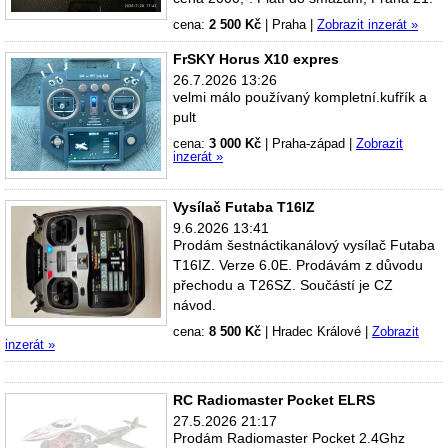
cena:
2 500 Kč
|
Praha
|
Zobrazit inzerát »
FrSKY Horus X10 expres
26.7.2026 13:26
velmi málo používaný kompletní.kufřík a
pult
cena:
3 000 Kč
|
Praha-západ
|
Zobrazit
inzerát »
Vysílač Futaba T16IZ
9.6.2026 13:41
Prodám šestnáctikanálový vysílač Futaba
T16IZ. Verze 6.0E. Prodávám z důvodu
přechodu a T26SZ. Součástí je CZ
návod.
cena:
8 500 Kč
|
Hradec Králové
|
Zobrazit
inzerát »
RC Radiomaster Pocket ELRS
27.5.2026 21:17
Prodám Radiomaster Pocket 2.4Ghz