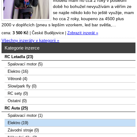
modelu mám ho cca 2 roky v poslední
době ho bohužel nevyužívám a věřím ze
se najde někdo kdo ho ještě využije, mam
ho cca 2 roky, koupeno za 4500 plus
2000 v doplňcích (pneu s lepším vzorkem, led bar světla,…
cena:
3 500 Kč
|
České Budějovice
|
Zobrazit inzerát »
Všechny inzeráty v kategorii »
Kategorie inzerce
RC Letadla (23)
Spalovací­ motor (5)
Elektro (16)
Větroně (4)
Slow/park fly (0)
RC sety (0)
Ostatní (0)
RC Auta (25)
Spalovací motor (1)
Elektro (19)
Závodní stroje (0)