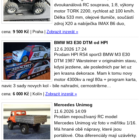
dvoukanálová RC souprava, 1:8, výkony
motor TORK 2200, rychlost až 100 km/h.
Délka 533 mm, olejové tlumiče, součástí
zdroj X20 a nabíječka IMAX B6 duo,
cena:
9 500 Kč
|
Praha
|
Zobrazit inzerát »
BMW M3 E30 DTM od HPI
12.6.2026 17:24
Prodam HPI RS4 sport3 BMW M3 E30
DTM 1987 Warsteiner v originalnim stavu,
kdysi jezdene, ale poslednich par let uz
jen krasna dekorace. Mam k tomu novy
motor 4300kv a regl 80a + program karta,
navic 3 sady novych kol - bile nahradni, cernostribrne…
cena:
6 000 Kč
|
Kolín
|
Zobrazit inzerát »
Mercedes Unimog
11.6.2026 14:09
Prodám nepoužívaný RC model
Mercedes Unimog viz foto v měřítku 1/16.
Má hnané obě nápravy, které jsou
portálové. Oba diferenciály mají uzávěrky.