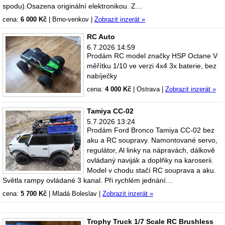
spodu).Osazena originální elektronikou. Z…
cena:
6 000 Kč
|
Brno-venkov
|
Zobrazit inzerát »
RC Auto
6.7.2026 14:59
Prodám RC model značky HSP Octane V
měřítku 1/10 ve verzi 4x4 3x baterie, bez
nabíječky
cena:
4 000 Kč
|
Ostrava
|
Zobrazit inzerát »
Tamiya CC-02
5.7.2026 13:24
Prodám Ford Bronco Tamiya CC-02 bez
aku a RC soupravy. Namontované servo,
regulátor, Al linky na nápravách, dálkově
ovládaný naviják a doplňky na karoserii.
Model v chodu stačí RC souprava a aku.
Světla rampy ovládané 3 kanal. Při rychlém jednání…
cena:
5 700 Kč
|
Mladá Boleslav
|
Zobrazit inzerát »
Trophy Truck 1/7 Scale RC Brushless