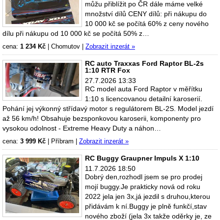
můžu přiblížit po ČR dále máme velké
množství dílů CENY dílů: při nákupu do
10 000 kč se počítá 60% z ceny nového
dílu při nákupu od 10 000 kč se počítá 50% z…
cena:
1 234 Kč
|
Chomutov
|
Zobrazit inzerát »
RC auto Traxxas Ford Raptor BL-2s
1:10 RTR Fox
27.7.2026 13:33
RC model auta Ford Raptor v měřítku
1:10 s licencovanou detailní karoserií.
Pohání jej výkonný střídavý motor s regulátorem BL-2S. Model jezdí
až 56 km/h! Obsahuje bezsponkovou karoserii, komponenty pro
vysokou odolnost - Extreme Heavy Duty a náhon…
cena:
3 999 Kč
|
Příbram
|
Zobrazit inzerát »
RC Buggy Graupner Impuls X 1:10
11.7.2026 18:50
Dobrý den,rozhodl jsem se pro prodej
mojí buggy.Je prakticky nová od roku
2022 jela jen 3x,já jezdil s druhou,kterou
přidávám k ní.Buggy je plně funkčí,stav
nového zboží (jela 3x takže oděrky je, ze