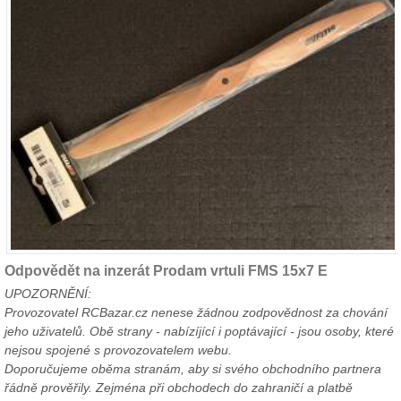
Odpovědět na inzerát Prodam vrtuli FMS 15x7 E
UPOZORNĚNÍ:
Provozovatel RCBazar.cz nenese žádnou zodpovědnost za chování
jeho uživatelů. Obě strany - nabízíjící i poptávající - jsou osoby, které
nejsou spojené s provozovatelem webu.
Doporučujeme oběma stranám, aby si svého obchodního partnera
řádně prověřily. Zejména při obchodech do zahraničí a platbě