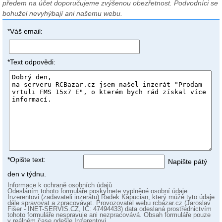
předem na účet doporučujeme zvýšenou obezřetnost. Podvodníci se
bohužel nevyhýbají ani našemu webu.
*Váš email:
*Text odpovědi:
*Opište text:
Napište pátý
den v týdnu.
Informace k ochraně osobních údajů
Odesláním tohoto formuláře poskytnete vyplněné osobní údaje
Inzerentovi (zadavateli inzerátu) Radek Kapucian, který může tyto údaje
dále spravovat a zpracovávat. Provozovatel webu rcbazar.cz (Jaroslav
Fišer - INET-SERVIS.CZ, IČ: 47494433) data odeslaná prostřednictvím
tohoto formuláře nespravuje ani nezpracovává. Obsah formuláře pouze
v reálném čase odešle Inzerentovi.