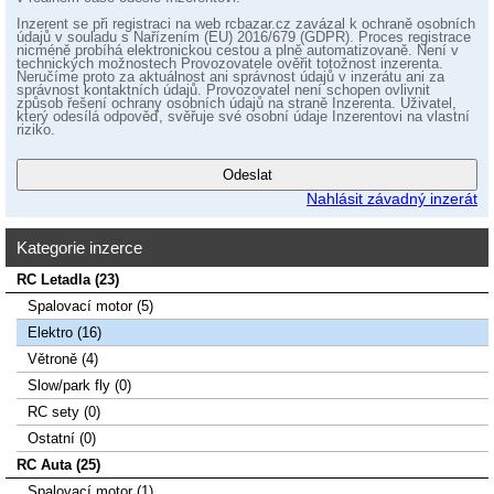
Inzerent se při registraci na web rcbazar.cz zavázal k ochraně osobních
údajů v souladu s Nařízením (EU) 2016/679 (GDPR). Proces registrace
nicméně probíhá elektronickou cestou a plně automatizovaně. Není v
technických možnostech Provozovatele ověřit totožnost inzerenta.
Neručíme proto za aktuálnost ani správnost údajů v inzerátu ani za
správnost kontaktních údajů. Provozovatel není schopen ovlivnit
způsob řešení ochrany osobních údajů na straně Inzerenta. Uživatel,
který odesílá odpověď, svěřuje své osobní údaje Inzerentovi na vlastní
riziko.
Nahlásit závadný inzerát
Kategorie inzerce
RC Letadla (23)
Spalovací­ motor (5)
Elektro (16)
Větroně (4)
Slow/park fly (0)
RC sety (0)
Ostatní (0)
RC Auta (25)
Spalovací motor (1)