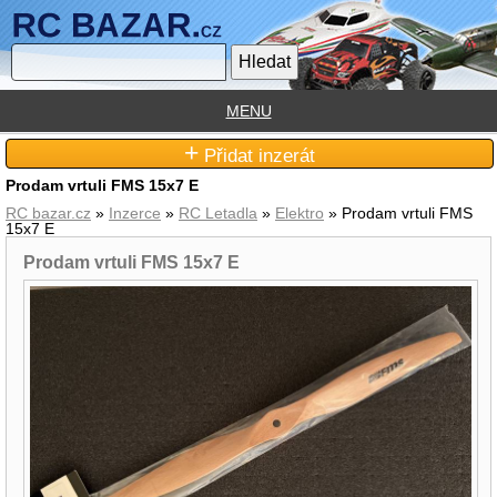
MENU
+
Přidat inzerát
Prodam vrtuli FMS 15x7 E
RC bazar.cz
»
Inzerce
»
RC Letadla
»
Elektro
» Prodam vrtuli FMS
15x7 E
Prodam vrtuli FMS 15x7 E