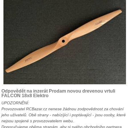
Odpovědět na inzerát Prodam novou drevenou vrtuli
FALCON 18x8 Elektro
UPOZORNĚNÍ:
Provozovatel RCBazar.cz nenese žádnou zodpovědnost za chování
jeho uživatelů. Obě strany - nabízíjící i poptávající - jsou osoby, které
nejsou spojené s provozovatelem webu.
Doporučujeme oběma stranám, aby si svého obchodního partnera