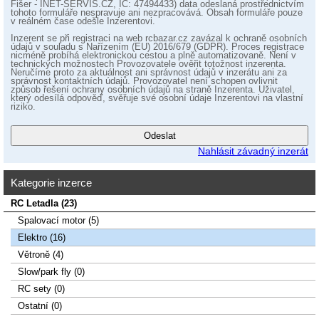
Fišer - INET-SERVIS.CZ, IČ: 47494433) data odeslaná prostřednictvím
tohoto formuláře nespravuje ani nezpracovává. Obsah formuláře pouze
v reálném čase odešle Inzerentovi.
Inzerent se při registraci na web rcbazar.cz zavázal k ochraně osobních
údajů v souladu s Nařízením (EU) 2016/679 (GDPR). Proces registrace
nicméně probíhá elektronickou cestou a plně automatizovaně. Není v
technických možnostech Provozovatele ověřit totožnost inzerenta.
Neručíme proto za aktuálnost ani správnost údajů v inzerátu ani za
správnost kontaktních údajů. Provozovatel není schopen ovlivnit
způsob řešení ochrany osobních údajů na straně Inzerenta. Uživatel,
který odesílá odpověď, svěřuje své osobní údaje Inzerentovi na vlastní
riziko.
Nahlásit závadný inzerát
Kategorie inzerce
RC Letadla (23)
Spalovací­ motor (5)
Elektro (16)
Větroně (4)
Slow/park fly (0)
RC sety (0)
Ostatní (0)