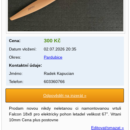
300 Kč
Cena:
Datum vložení:
02.07.2026 20:35
Okres:
Pardubice
Kontaktní údaje:
Jméno:
Radek Kapucian
Telefon:
603360766
Odpovědět na inzerát »
Prodam novou nikdy neletanou ci namontovanou vrtuli
Falcon 18x8 pro elektricky pohon letadel velikost 67”. Vrtani
10mm Cena plus postovne
Editovat/smazat »