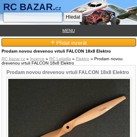
MENU
+
Přidat inzerát
Prodam novou drevenou vrtuli FALCON 18x8 Elektro
RC bazar.cz
»
Inzerce
»
RC Letadla
»
Elektro
» Prodam novou
drevenou vrtuli FALCON 18x8 Elektro
Prodam novou drevenou vrtuli FALCON 18x8 Elektro