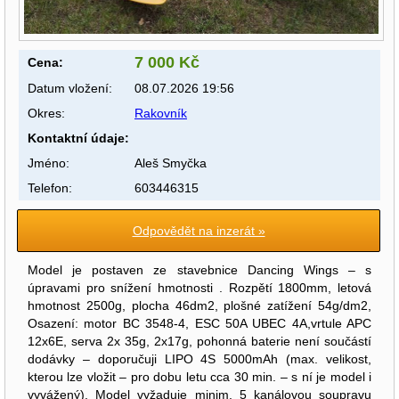
7 000 Kč
Cena:
Datum vložení:
08.07.2026 19:56
Okres:
Rakovník
Kontaktní údaje:
Jméno:
Aleš Smyčka
Telefon:
603446315
Odpovědět na inzerát »
Model je postaven ze stavebnice Dancing Wings – s
úpravami pro snížení hmotnosti . Rozpětí 1800mm, letová
hmotnost 2500g, plocha 46dm2, plošné zatížení 54g/dm2,
Osazení: motor BC 3548-4, ESC 50A UBEC 4A,vrtule APC
12x6E, serva 2x 35g, 2x17g, pohonná baterie není součástí
dodávky – doporučuji LIPO 4S 5000mAh (max. velikost,
kterou lze vložit – pro dobu letu cca 30 min. – s ní je model i
vyvážený). Model vyžaduje minim. 5 kanálovou soupravu