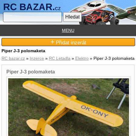
MENU
+
Přidat inzerát
Piper J-3 polomaketa
RC bazar.cz
»
Inzerce
»
RC Letadla
»
Elektro
» Piper J-3 polomaketa
Piper J-3 polomaketa