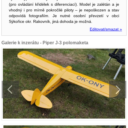
(pro ovládání křidélek s diferenciací). Model je zalétán a je
vhodný i pro mírně pokročilé piloty – je nepoškozen a stav
odpovídá fotografiím. Je nutné osobní převzetí v obci
Sýkořice okr. Rakovník, jiná dohoda je možná.
Editovat/smazat »
Galerie k inzerátu - Piper J-3 polomaketa