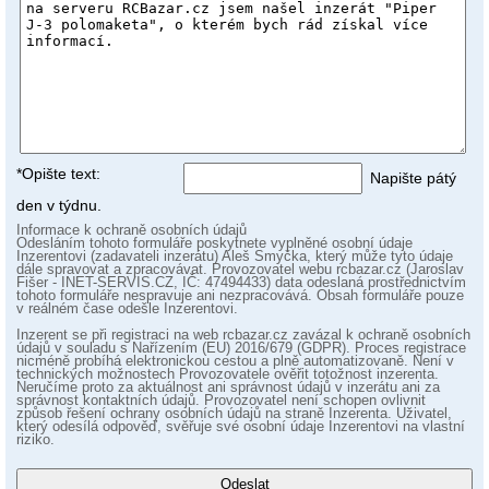
*Opište text:
Napište pátý
den v týdnu.
Informace k ochraně osobních údajů
Odesláním tohoto formuláře poskytnete vyplněné osobní údaje
Inzerentovi (zadavateli inzerátu) Aleš Smyčka, který může tyto údaje
dále spravovat a zpracovávat. Provozovatel webu rcbazar.cz (Jaroslav
Fišer - INET-SERVIS.CZ, IČ: 47494433) data odeslaná prostřednictvím
tohoto formuláře nespravuje ani nezpracovává. Obsah formuláře pouze
v reálném čase odešle Inzerentovi.
Inzerent se při registraci na web rcbazar.cz zavázal k ochraně osobních
údajů v souladu s Nařízením (EU) 2016/679 (GDPR). Proces registrace
nicméně probíhá elektronickou cestou a plně automatizovaně. Není v
technických možnostech Provozovatele ověřit totožnost inzerenta.
Neručíme proto za aktuálnost ani správnost údajů v inzerátu ani za
správnost kontaktních údajů. Provozovatel není schopen ovlivnit
způsob řešení ochrany osobních údajů na straně Inzerenta. Uživatel,
který odesílá odpověď, svěřuje své osobní údaje Inzerentovi na vlastní
riziko.