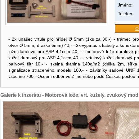
Jméno:
Telefon:
O
- 2x unašeč vrtule pro hřídel Ø 5mm (1ks za 30,-) - trámec pr
otvor Ø 5mm, drážka 6mm) 40,- - 2x vypínač s kabely a konektore
lože duralové pro ASP 4,1ccm 40,- - motorové lože duralové pr
kužel duralový pro ASP 4,1ccm 40,- - vrtulový kužel duralový pr
palivový filtr 10,- - skelná tkanina 140g/m2 (délka 2m, šíř
signalizace ztraceného modelu 100,- - závitníky sadové UNF 
všechno 700,- Osobní odběr ve Zlíně nebo pošlu Českou poštou n
Galerie k inzerátu - Motorová lože, vrt. kužely, zvukový modu