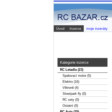
Úvod
Inzerce
moje inzeráty
Kategorie inzerce
RC Letadla (23)
Spalovací­ motor (5)
Elektro (16)
Větroně (4)
Slow/park fly (0)
RC sety (0)
Ostatní (0)
RC Auta (25)