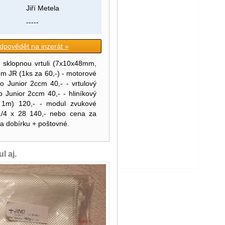
Jiří Metela
-----
dpovědět na inzerát »
o sklopnou vrtuli (7x10x48mm,
m JR (1ks za 60,-) - motorové
o Junior 2ccm 40,- - vrtulový
o Junior 2ccm 40,- - hliníkový
ka 1m) 120,- - modul zvukové
1/4 x 28 140,- nebo cena za
a dobírku + poštovné.
l aj.