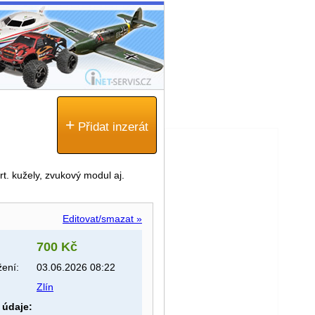
+
Přidat inzerát
t. kužely, zvukový modul aj.
Editovat/smazat »
700 Kč
ení:
03.06.2026 08:22
Zlín
 údaje: