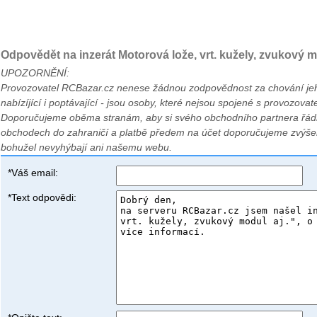
Odpovědět na inzerát Motorová lože, vrt. kužely, zvukový m
UPOZORNĚNÍ:
Provozovatel RCBazar.cz nenese žádnou zodpovědnost za chování jeho
nabízíjící i poptávající - jsou osoby, které nejsou spojené s provozova
Doporučujeme oběma stranám, aby si svého obchodního partnera řádn
obchodech do zahraničí a platbě předem na účet doporučujeme zvýše
bohužel nevyhýbají ani našemu webu.
*Váš email:
*Text odpovědi: