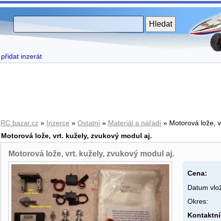
přidat inzerát
RC bazar.cz
»
Inzerce
»
Ostatní
»
Materiál a nářadí
» Motorová lože, vr
Motorová lože, vrt. kužely, zvukový modul aj.
Motorová lože, vrt. kužely, zvukový modul aj.
Cena:
Datum vlož
Okres:
Kontaktní