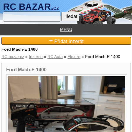
MENU
+
Přidat inzerát
Ford Mach-E 1400
RC bazar.cz
»
Inzerce
»
RC Auta
»
Elektro
» Ford Mach-E 1400
Ford Mach-E 1400