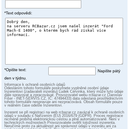
*Text odpovědi:
*Opište text:
Napište pátý
den v týdnu.
Informace k ochraně osobních údajů
Odesláním tohoto formuláře poskytnete vyplněné osobní údaje
Inzerentovi (zadavateli inzerátu) Ludek Cervinka, který může tyto údaje
dále spravovat a zpracovávat. Provozovatel webu rcbazar.cz (Jaroslav
Fišer - INET-SERVIS.CZ, IČ: 47494433) data odeslaná prostřednictvím
tohoto formuláře nespravuje ani nezpracovává. Obsah formuláře pouze
v reálném čase odešle Inzerentovi.
Inzerent se při registraci na web rcbazar.cz zavázal k ochraně osobních
údajů v souladu s Nařízením (EU) 2016/679 (GDPR). Proces registrace
nicméně probíhá elektronickou cestou a plně automatizovaně. Není v
technických možnostech Provozovatele ověřit totožnost inzerenta.
Neručíme proto za aktuálnost ani správnost údajů v inzerátu ani za