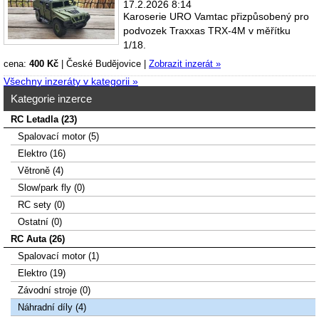
17.2.2026 8:14
Karoserie URO Vamtac přizpůsobený pro
podvozek Traxxas TRX-4M v měřítku
1/18.
cena:
400 Kč
|
České Budějovice
|
Zobrazit inzerát »
Všechny inzeráty v kategorii »
Kategorie inzerce
RC Letadla (23)
Spalovací­ motor (5)
Elektro (16)
Větroně (4)
Slow/park fly (0)
RC sety (0)
Ostatní (0)
RC Auta (26)
Spalovací motor (1)
Elektro (19)
Závodní stroje (0)
Náhradní díly (4)