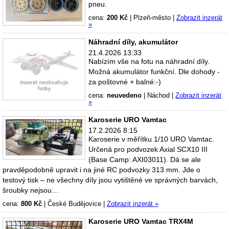
pneu.
cena:
200 Kč
|
Plzeň-město
|
Zobrazit inzerát
»
Náhradní díly, akumulátor
21.4.2026 13:33
Nabízím vše na fotu na náhradní díly.
Možná akumulátor funkční. Dle dohody -
za poštovné + balné:-)
cena:
neuvedeno
|
Náchod
|
Zobrazit inzerát
»
Karoserie URO Vamtac
17.2.2026 8:15
Karoserie v měřítku 1/10 URO Vamtac.
Určená pro podvozek Axial SCX10 III
(Base Camp: AXI03011). Dá se ale
pravděpodobně upravit i na jiné RC podvozky 313 mm. Jde o
testový tisk – ne všechny díly jsou vytištěné ve správných barvách,
šroubky nejsou…
cena:
800 Kč
|
České Budějovice
|
Zobrazit inzerát »
Karoserie URO Vamtac TRX4M