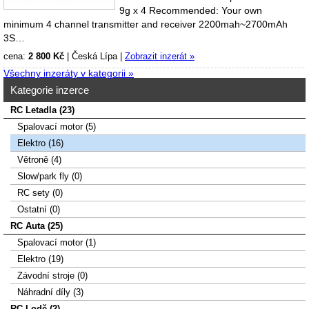
9g x 4 Recommended: Your own
minimum 4 channel transmitter and receiver 2200mah~2700mAh
3S…
cena:
2 800 Kč
|
Česká Lípa
|
Zobrazit inzerát »
Všechny inzeráty v kategorii »
Kategorie inzerce
RC Letadla (23)
Spalovací­ motor (5)
Elektro (16)
Větroně (4)
Slow/park fly (0)
RC sety (0)
Ostatní (0)
RC Auta (25)
Spalovací motor (1)
Elektro (19)
Závodní stroje (0)
Náhradní díly (3)
RC Lodě (2)