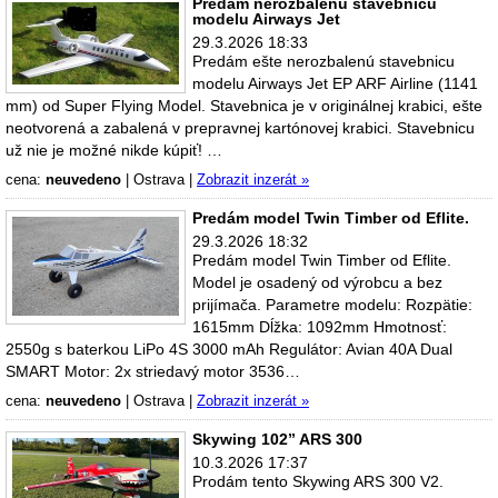
Predám nerozbalenú stavebnicu
modelu Airways Jet
29.3.2026 18:33
Predám ešte nerozbalenú stavebnicu
modelu Airways Jet EP ARF Airline (1141
mm) od Super Flying Model. Stavebnica je v originálnej krabici, ešte
neotvorená a zabalená v prepravnej kartónovej krabici. Stavebnicu
už nie je možné nikde kúpiť! …
cena:
neuvedeno
|
Ostrava
|
Zobrazit inzerát »
Predám model Twin Timber od Eflite.
29.3.2026 18:32
Predám model Twin Timber od Eflite.
Model je osadený od výrobcu a bez
prijímača. Parametre modelu: Rozpätie:
1615mm Dĺžka: 1092mm Hmotnosť:
2550g s baterkou LiPo 4S 3000 mAh Regulátor: Avian 40A Dual
SMART Motor: 2x striedavý motor 3536…
cena:
neuvedeno
|
Ostrava
|
Zobrazit inzerát »
Skywing 102” ARS 300
10.3.2026 17:37
Prodám tento Skywing ARS 300 V2.