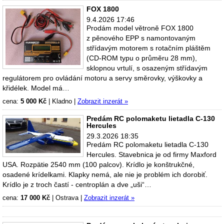
FOX 1800
9.4.2026 17:46
Prodám model větroně FOX 1800
z pěnového EPP s namontovaným
střídavým motorem s rotačním pláštěm
(CD-ROM typu o průměru 28 mm),
sklopnou vrtulí, s osazeným střídavým
regulátorem pro ovládání motoru a servy směrovky, výškovky a
křidélek. Model má…
cena:
5 000 Kč
|
Kladno
|
Zobrazit inzerát »
Predám RC polomaketu lietadla C-130
Hercules
29.3.2026 18:35
Predám RC polomaketu lietadla C-130
Hercules. Stavebnica je od firmy Maxford
USA. Rozpätie 2540 mm (100 palcov). Krídlo je konštrukčné,
osadené krídelkami. Klapky nemá, ale nie je problém ich dorobiť.
Krídlo je z troch častí - centroplán a dve „uši“…
cena:
17 000 Kč
|
Ostrava
|
Zobrazit inzerát »