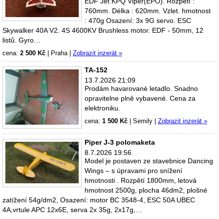
EDF Jet KPQ Viper(EPO). Rozpětí :
760mm. Délka : 620mm. Vzlet. hmotnost
: 470g Osazení: 3x 9G servo. ESC
Skywalker 40A V2. 4S 4600KV Brushless motor. EDF - 50mm, 12
listů. Gyro…
cena:
2 500 Kč
|
Praha
|
Zobrazit inzerát »
TA-152
13.7.2026 21:09
Prodám havarované letadlo. Snadno
opravitelne plně vybavené. Cena za
elektroniku.
cena:
1 500 Kč
|
Semily
|
Zobrazit inzerát »
Piper J-3 polomaketa
8.7.2026 19:56
Model je postaven ze stavebnice Dancing
Wings – s úpravami pro snížení
hmotnosti . Rozpětí 1800mm, letová
hmotnost 2500g, plocha 46dm2, plošné
zatížení 54g/dm2, Osazení: motor BC 3548-4, ESC 50A UBEC
4A,vrtule APC 12x6E, serva 2x 35g, 2x17g,…