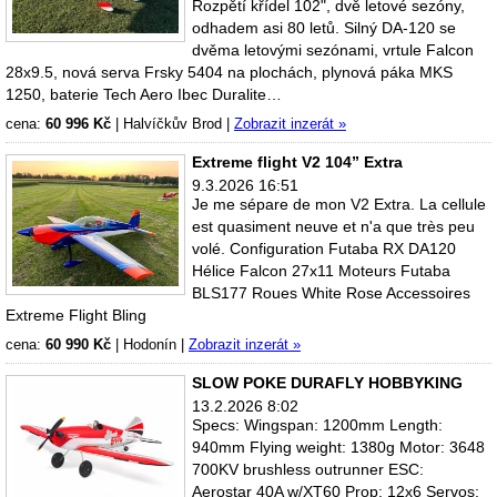
Rozpětí křídel 102", dvě letové sezóny,
odhadem asi 80 letů. Silný DA-120 se
dvěma letovými sezónami, vrtule Falcon
28x9.5, nová serva Frsky 5404 na plochách, plynová páka MKS
1250, baterie Tech Aero Ibec Duralite…
cena:
60 996 Kč
|
Halvíčkův Brod
|
Zobrazit inzerát »
Extreme flight V2 104” Extra
9.3.2026 16:51
Je me sépare de mon V2 Extra. La cellule
est quasiment neuve et n'a que très peu
volé. Configuration Futaba RX DA120
Hélice Falcon 27x11 Moteurs Futaba
BLS177 Roues White Rose Accessoires
Extreme Flight Bling
cena:
60 990 Kč
|
Hodonín
|
Zobrazit inzerát »
SLOW POKE DURAFLY HOBBYKING
13.2.2026 8:02
Specs: Wingspan: 1200mm Length:
940mm Flying weight: 1380g Motor: 3648
700KV brushless outrunner ESC:
Aerostar 40A w/XT60 Prop: 12x6 Servos: