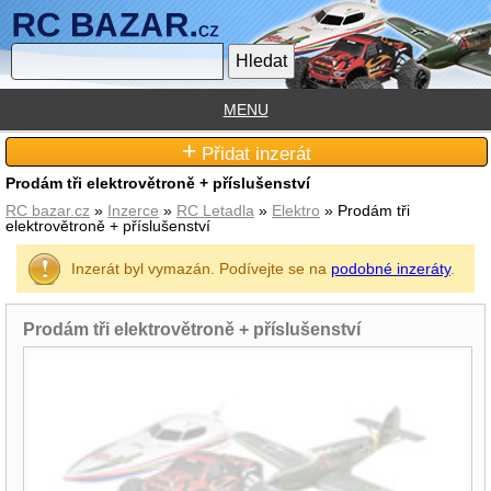
MENU
+
Přidat inzerát
Prodám tři elektrovětroně + příslušenství
RC bazar.cz
»
Inzerce
»
RC Letadla
»
Elektro
» Prodám tři
elektrovětroně + příslušenství
Inzerát byl vymazán. Podívejte se na
podobné inzeráty
.
Prodám tři elektrovětroně + příslušenství