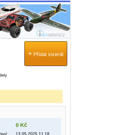
+
Přidat inzerát
dely
0 Kč
ení:
13.05.2025 11:18