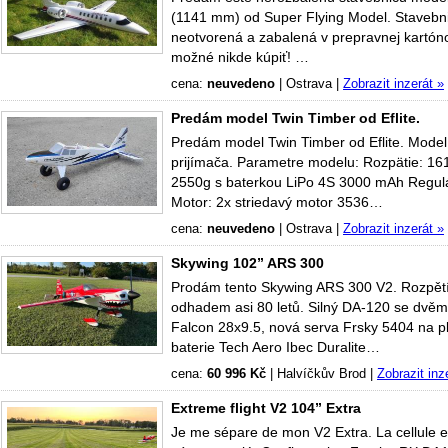
(1141 mm) od Super Flying Model. Stavebnica
neotvorená a zabalená v prepravnej kartónov
možné nikde kúpiť! …
cena:
neuvedeno
|
Ostrava
|
Zobrazit inzerát »
Predám model Twin Timber od Eflite.
Predám model Twin Timber od Eflite. Model
prijímača. Parametre modelu: Rozpätie: 
2550g s baterkou LiPo 4S 3000 mAh Regul
Motor: 2x striedavý motor 3536…
cena:
neuvedeno
|
Ostrava
|
Zobrazit inzerát »
Skywing 102” ARS 300
Prodám tento Skywing ARS 300 V2. Rozpětí 
odhadem asi 80 letů. Silný DA-120 se dvěm
Falcon 28x9.5, nová serva Frsky 5404 na 
baterie Tech Aero Ibec Duralite…
cena:
60 996 Kč
|
Halvíčkův Brod
|
Zobrazit inz
Extreme flight V2 104” Extra
Je me sépare de mon V2 Extra. La cellule e