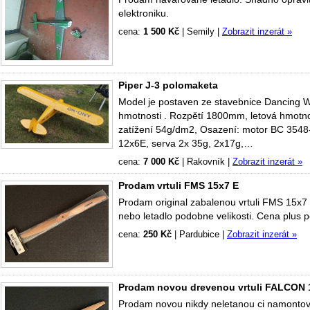
elektroniku.
cena:
1 500 Kč
|
Semily
|
Zobrazit inzerát »
Piper J-3 polomaketa
Model je postaven ze stavebnice Dancing W
hmotnosti . Rozpětí 1800mm, letová hmotn
zatížení 54g/dm2, Osazení: motor BC 354
12x6E, serva 2x 35g, 2x17g,…
cena:
7 000 Kč
|
Rakovník
|
Zobrazit inzerát »
Prodam vrtuli FMS 15x7 E
Prodam original zabalenou vrtuli FMS 15
nebo letadlo podobne velikosti. Cena plus 
cena:
250 Kč
|
Pardubice
|
Zobrazit inzerát »
Prodam novou drevenou vrtuli FALCON 1
Prodam novou nikdy neletanou ci namontova