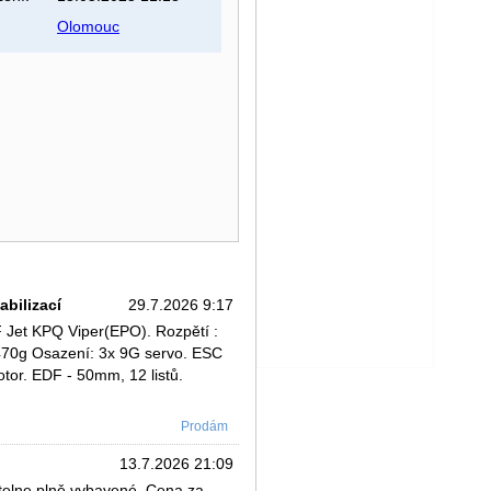
Olomouc
bilizací
29.7.2026 9:17
Jet KPQ Viper(EPO). Rozpětí :
470g Osazení: 3x 9G servo. ESC
or. EDF - 50mm, 12 listů.
Prodám
13.7.2026 21:09
telne plně vybavené. Cena za