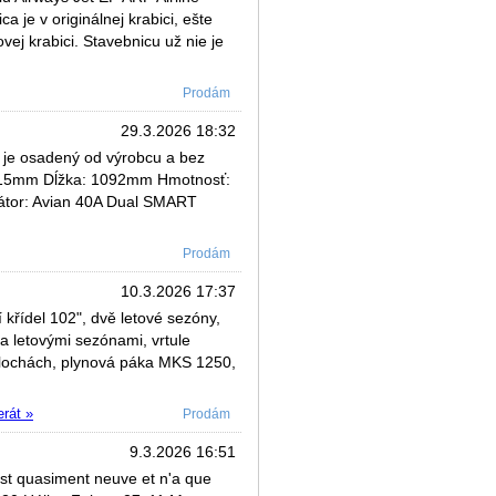
 je v originálnej krabici, ešte
ej krabici. Stavebnicu už nie je
Prodám
29.3.2026 18:32
 je osadený od výrobcu a bez
1615mm Dĺžka: 1092mm Hmotnosť:
átor: Avian 40A Dual SMART
Prodám
10.3.2026 17:37
křídel 102", dvě letové sezóny,
a letovými sezónami, vrtule
plochách, plynová páka MKS 1250,
erát »
Prodám
9.3.2026 16:51
st quasiment neuve et n'a que