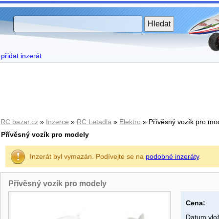
přidat inzerát
RC bazar.cz
»
Inzerce
»
RC Letadla
»
Elektro
» Přívěsný vozík pro mo
Přívěsný vozík pro modely
Inzerát byl vymazán. Podívejte se na
podobné inzeráty
.
Přívěsný vozík pro modely
Cena:
Datum vlož