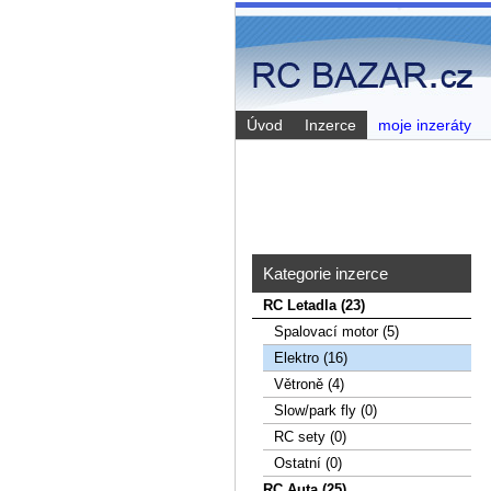
Úvod
Inzerce
moje inzeráty
Kategorie inzerce
RC Letadla (23)
Spalovací­ motor (5)
Elektro (16)
Větroně (4)
Slow/park fly (0)
RC sety (0)
Ostatní (0)
RC Auta (25)