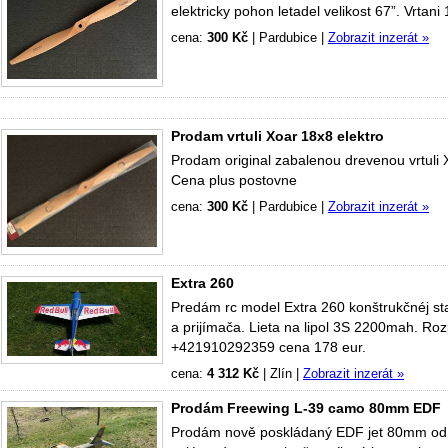
elektricky pohon letadel velikost 67”. Vrta
cena:
300 Kč
|
Pardubice
|
Zobrazit inzerát »
Prodam vrtuli Xoar 18x8 elektro
Prodam original zabalenou drevenou vrtuli
Cena plus postovne
cena:
300 Kč
|
Pardubice
|
Zobrazit inzerát »
Extra 260
Predám rc model Extra 260 konštrukčnéj st
a prijímača. Lieta na lipol 3S 2200mah. Ro
+421910292359 cena 178 eur.
cena:
4 312 Kč
|
Zlín
|
Zobrazit inzerát »
Prodám Freewing L-39 camo 80mm EDF
Prodám nově poskládaný EDF jet 80mm od F