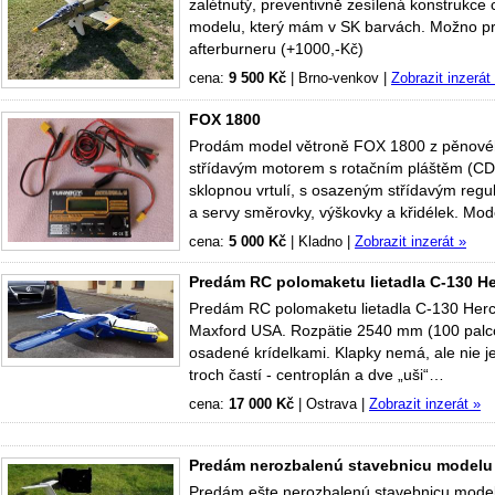
zalétnutý, preventivně zesílená konstrukce
modelu, který mám v SK barvách. Možno proda
afterburneru (+1000,-Kč)
cena:
9 500 Kč
|
Brno-venkov
|
Zobrazit inzerát
FOX 1800
Prodám model větroně FOX 1800 z pěnov
střídavým motorem s rotačním pláštěm (C
sklopnou vrtulí, s osazeným střídavým regu
a servy směrovky, výškovky a křidélek. M
cena:
5 000 Kč
|
Kladno
|
Zobrazit inzerát »
Predám RC polomaketu lietadla C-130 H
Predám RC polomaketu lietadla C-130 Hercu
Maxford USA. Rozpätie 2540 mm (100 palcov
osadené krídelkami. Klapky nemá, ale nie je 
troch častí - centroplán a dve „uši“…
cena:
17 000 Kč
|
Ostrava
|
Zobrazit inzerát »
Predám nerozbalenú stavebnicu modelu 
Predám ešte nerozbalenú stavebnicu modelu