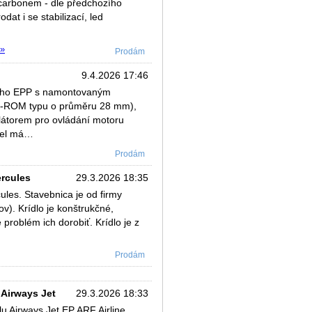
 carbonem - dle předchozího
t i se stabilizací, led
 »
Prodám
9.4.2026 17:46
ého EPP s namontovaným
D-ROM typu o průměru 28 mm),
látorem pro ovládání motoru
odel má…
Prodám
ercules
29.3.2026 18:35
les. Stavebnica je od firmy
). Krídlo je konštrukčné,
problém ich dorobiť. Krídlo je z
Prodám
Airways Jet
29.3.2026 18:33
 Airways Jet EP ARF Airline