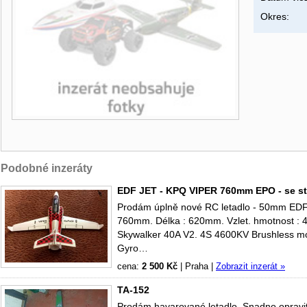
Okres:
Podobné inzeráty
EDF JET - KPQ VIPER 760mm EPO - se sta
Prodám úplně nové RC letadlo - 50mm EDF 
760mm. Délka : 620mm. Vzlet. hmotnost : 
Skywalker 40A V2. 4S 4600KV Brushless mot
Gyro…
cena:
2 500 Kč
|
Praha
|
Zobrazit inzerát »
TA-152
Prodám havarované letadlo. Snadno opravi