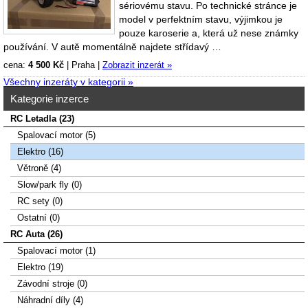
sériovému stavu. Po technické stránce je
model v perfektním stavu, výjimkou je
pouze karoserie a, která už nese známky
používání. V autě momentálně najdete střídavý …
cena:
4 500 Kč
|
Praha
|
Zobrazit inzerát »
Všechny inzeráty v kategorii »
Kategorie inzerce
RC Letadla (23)
Spalovací­ motor (5)
Elektro (16)
Větroně (4)
Slow/park fly (0)
RC sety (0)
Ostatní (0)
RC Auta (26)
Spalovací motor (1)
Elektro (19)
Závodní stroje (0)
Náhradní díly (4)