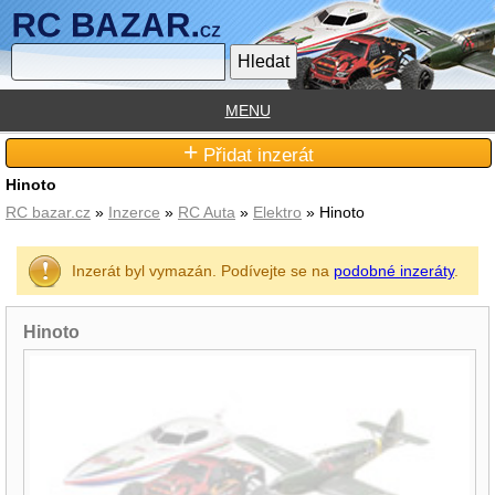
MENU
+
Přidat inzerát
Hinoto
RC bazar.cz
»
Inzerce
»
RC Auta
»
Elektro
» Hinoto
Inzerát byl vymazán. Podívejte se na
podobné inzeráty
.
Hinoto