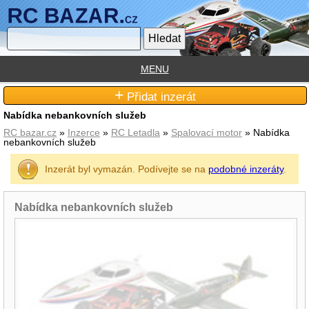
MENU
+
Přidat inzerát
Nabídka nebankovních služeb
RC bazar.cz
»
Inzerce
»
RC Letadla
»
Spalovací­ motor
» Nabídka
nebankovních služeb
Inzerát byl vymazán. Podívejte se na
podobné inzeráty
.
Nabídka nebankovních služeb