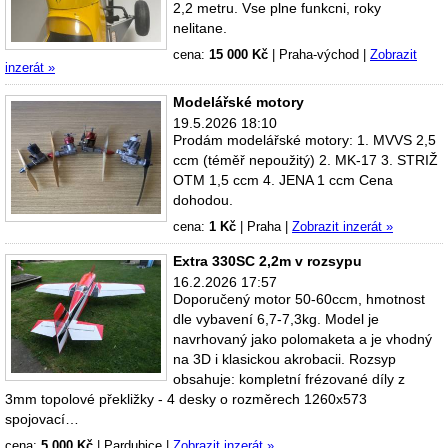
2,2 metru. Vse plne funkcni, roky
nelitane.
cena:
15 000 Kč
|
Praha-východ
|
Zobrazit
inzerát »
Modelářské motory
19.5.2026 18:10
Prodám modelářské motory: 1. MVVS 2,5
ccm (téměř nepoužitý) 2. MK-17 3. STRIŽ
OTM 1,5 ccm 4. JENA 1 ccm Cena
dohodou.
cena:
1 Kč
|
Praha
|
Zobrazit inzerát »
Extra 330SC 2,2m v rozsypu
16.2.2026 17:57
Doporučený motor 50-60ccm, hmotnost
dle vybavení 6,7-7,3kg. Model je
navrhovaný jako polomaketa a je vhodný
na 3D i klasickou akrobacii. Rozsyp
obsahuje: kompletní frézované díly z
3mm topolové překližky - 4 desky o rozměrech 1260x573
spojovací…
cena:
5 000 Kč
|
Pardubice
|
Zobrazit inzerát »