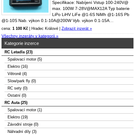
Specifikace: Nabíjení Vstup 100-240V@
max. 100W 7-28V@MAX12A Typ baterie
LiPo LiHV LiFe @1-6S NiMh @1-16S Pb
@1-10S Nab. výkon 0.1-10A@200W Vyb. výkon 0.1-15A…
cena:
1 100 Kč
|
Hradec Králové
|
Zobrazit inzerát »
Všechny inzeráty v kategorii »
Kategorie inzerce
RC Letadla (23)
Spalovací­ motor (5)
Elektro (16)
Větroně (4)
Slow/park fly (0)
RC sety (0)
Ostatní (0)
RC Auta (25)
Spalovací motor (1)
Elektro (19)
Závodní stroje (0)
Náhradní díly (3)