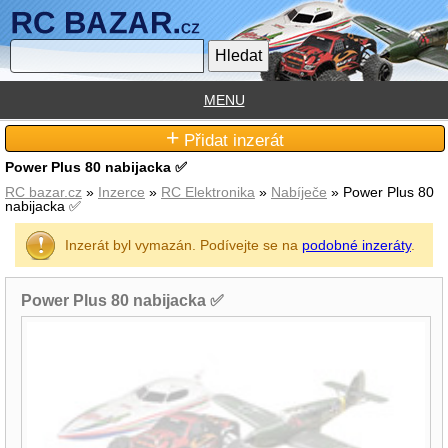
MENU
+
Přidat inzerát
Power Plus 80 nabijacka ✅
RC bazar.cz
»
Inzerce
»
RC Elektronika
»
Nabíječe
» Power Plus 80
nabijacka ✅
Inzerát byl vymazán. Podívejte se na
podobné inzeráty
.
Power Plus 80 nabijacka ✅